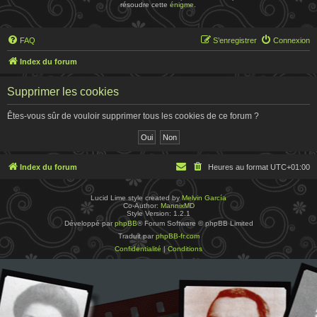
résoudre cette
énigme
.
FAQ
S’enregistrer
Connexion
Index du forum
Supprimer les cookies
Êtes-vous sûr de vouloir supprimer tous les cookies de ce forum ?
Index du forum
Heures au format
UTC+01:00
Lucid Lime style created by
Melvin García
Co-Author:
MannixMD
Style Version: 1.2.1
Développé par
phpBB
® Forum Software © phpBB Limited
Traduit par
phpBB-fr.com
Confidentialité
|
Conditions