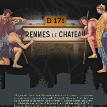
L'énigme de
l'abbé Saunière
curé de
Rennes le Chateau
: La fabuleuse
découverte
du curé aux milliards de Rennes le Chateau! A t-il à la fin du
siècle dernier découvert un fabuleux
trésor
? Sommes nous face à une
affaire liée aux
templiers
? Au
prieuré de sion
? Aux
wisigoths
? Ce
forum sur Rennes le Chateau
vous aidera peut-être à comprendre ou à