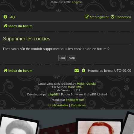
résoudre cette
énigme
.
FAQ
S’enregistrer
Connexion
Index du forum
Supprimer les cookies
Êtes-vous sûr de vouloir supprimer tous les cookies de ce forum ?
Index du forum
Heures au format
UTC+01:00
Lucid Lime style created by
Melvin García
Co-Author:
MannixMD
Style Version: 1.2.1
Développé par
phpBB
® Forum Software © phpBB Limited
Traduit par
phpBB-fr.com
Confidentialité
|
Conditions