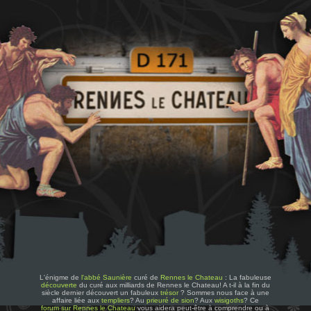
L'énigme de
l'abbé Saunière
curé de
Rennes le Chateau
: La fabuleuse
découverte
du curé aux milliards de Rennes le Chateau! A t-il à la fin du
siècle dernier découvert un fabuleux
trésor
? Sommes nous face à une
affaire liée aux
templiers
? Au
prieuré de sion
? Aux
wisigoths
? Ce
forum sur Rennes le Chateau
vous aidera peut-être à comprendre ou à