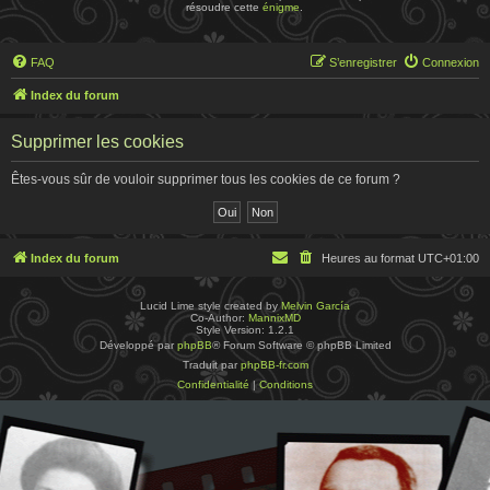
résoudre cette
énigme
.
FAQ
S’enregistrer
Connexion
Index du forum
Supprimer les cookies
Êtes-vous sûr de vouloir supprimer tous les cookies de ce forum ?
Index du forum
Heures au format
UTC+01:00
Lucid Lime style created by
Melvin García
Co-Author:
MannixMD
Style Version: 1.2.1
Développé par
phpBB
® Forum Software © phpBB Limited
Traduit par
phpBB-fr.com
Confidentialité
|
Conditions