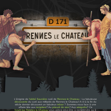
L'énigme de
l'abbé Saunière
curé de
Rennes le Chateau
: La fabuleuse
découverte
du curé aux milliards de Rennes le Chateau! A t-il à la fin du
siècle dernier découvert un fabuleux
trésor
? Sommes nous face à une
affaire liée aux
templiers
? Au
prieuré de sion
? Aux
wisigoths
? Ce
forum sur Rennes le Chateau
vous aidera peut-être à comprendre ou à