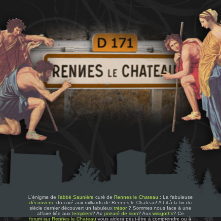
L'énigme de
l'abbé Saunière
curé de
Rennes le Chateau
: La fabuleuse
découverte
du curé aux milliards de Rennes le Chateau! A t-il à la fin du
siècle dernier découvert un fabuleux
trésor
? Sommes nous face à une
affaire liée aux
templiers
? Au
prieuré de sion
? Aux
wisigoths
? Ce
forum sur Rennes le Chateau
vous aidera peut-être à comprendre ou à