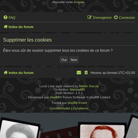
résoudre cette
énigme
.
FAQ
S’enregistrer
Connexion
Index du forum
Supprimer les cookies
Êtes-vous sûr de vouloir supprimer tous les cookies de ce forum ?
Index du forum
Heures au format
UTC+01:00
Lucid Lime style created by
Melvin García
Co-Author:
MannixMD
Style Version: 1.2.1
Développé par
phpBB
® Forum Software © phpBB Limited
Traduit par
phpBB-fr.com
Confidentialité
|
Conditions