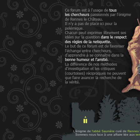
L'énigme de
l'abbé Saunière
curé de
Rennes 
Sommes nous face à une affaire liée aux
tem