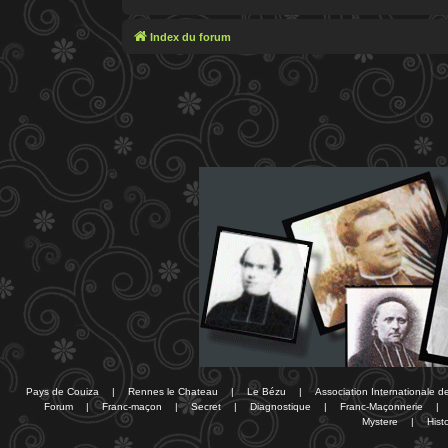
Index du forum
Pays de Couiza
|
Rennes le Chateau
|
Le Bézu
|
Association Internationale 
Forum
|
Franc-maçon
|
Secret
|
Diagnostique
|
Franc-Maçonnerie
|
Mystere
|
Histo