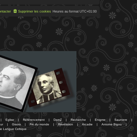
ntacter
Supprimer les cookies
Heures au format
UTC+01:00
|
Eglise
|
Référencement
|
DamZ
|
Recherche
|
Enigme
|
Sauniere
|
ur
|
Gisors
|
Fin du monde
|
Révélation
|
Arcadie
|
Antoine Bigou
|
ie Langue Celtique