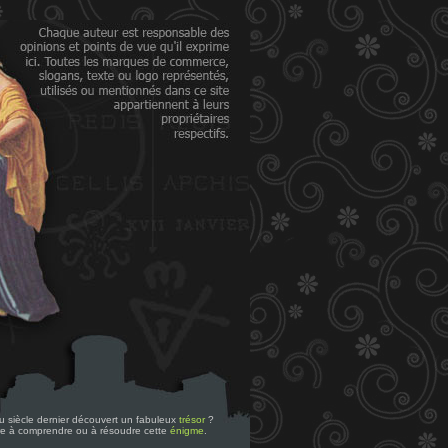
 du siècle dernier découvert un fabuleux
trésor
?
re à comprendre ou à résoudre cette
énigme
.