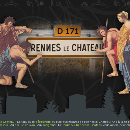
le Chateau
: La fabuleuse
découverte
du curé aux milliards de Rennes le Chateau! A t-il à la fin
pliers
? Au
prieuré de sion
? Aux
wisigoths
? Ce
forum sur Rennes le Chateau
vous aidera peut-êt