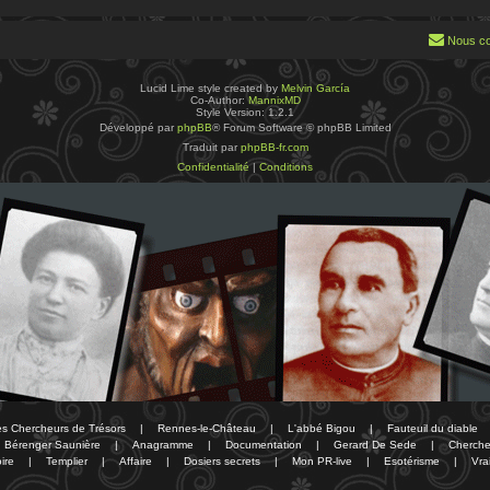
Nous co
Lucid Lime style created by
Melvin García
Co-Author:
MannixMD
Style Version: 1.2.1
Développé par
phpBB
® Forum Software © phpBB Limited
Traduit par
phpBB-fr.com
Confidentialité
|
Conditions
des Chercheurs de Trésors
|
Rennes-le-Château
|
L'abbé Bigou
|
Fauteuil du diable
Bérenger Saunière
|
Anagramme
|
Documentation
|
Gerard De Sede
|
Cherche
ire
|
Templier
|
Affaire
|
Dosiers secrets
|
Mon PR-live
|
Esotérisme
|
Vra