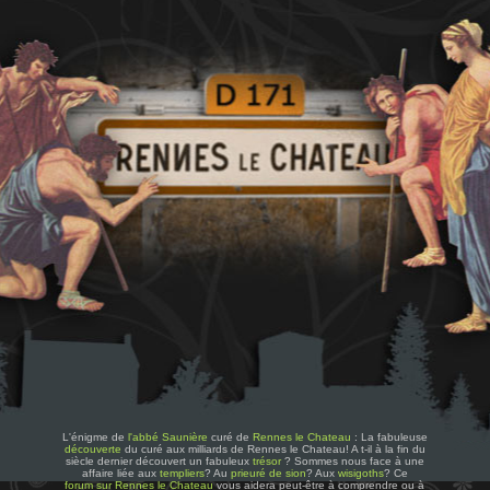
L'énigme de
l'abbé Saunière
curé de
Rennes le Chateau
: La fabuleuse
découverte
du curé aux milliards de Rennes le Chateau! A t-il à la fin du
siècle dernier découvert un fabuleux
trésor
? Sommes nous face à une
affaire liée aux
templiers
? Au
prieuré de sion
? Aux
wisigoths
? Ce
forum sur Rennes le Chateau
vous aidera peut-être à comprendre ou à