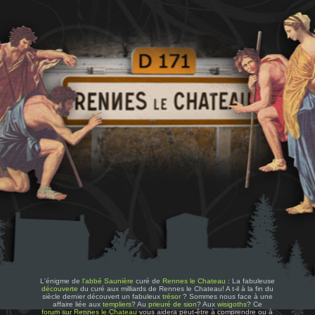
L'énigme de
l'abbé Saunière
curé de
Rennes le Chateau
: La fabuleuse
découverte
du curé aux milliards de Rennes le Chateau! A t-il à la fin du
siècle dernier découvert un fabuleux
trésor
? Sommes nous face à une
affaire liée aux
templiers
? Au
prieuré de sion
? Aux
wisigoths
? Ce
forum sur Rennes le Chateau
vous aidera peut-être à comprendre ou à