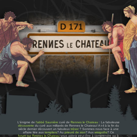
L'énigme de
l'abbé Saunière
curé de
Rennes le Chateau
: La fabuleuse
découverte
du curé aux milliards de Rennes le Chateau! A t-il à la fin du
siècle dernier découvert un fabuleux
trésor
? Sommes nous face à une
affaire liée aux
templiers
? Au
prieuré de sion
? Aux
wisigoths
? Ce
forum sur Rennes le Chateau
vous aidera peut-être à comprendre ou à