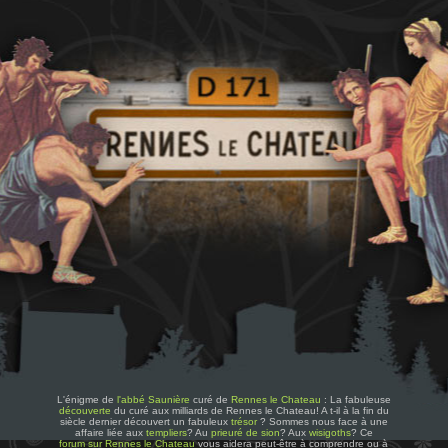
L'énigme de
l'abbé Saunière
curé de
Rennes le Chateau
: La fabuleuse
découverte
du curé aux milliards de Rennes le Chateau! A t-il à la fin du
siècle dernier découvert un fabuleux
trésor
? Sommes nous face à une
affaire liée aux
templiers
? Au
prieuré de sion
? Aux
wisigoths
? Ce
forum sur Rennes le Chateau
vous aidera peut-être à comprendre ou à