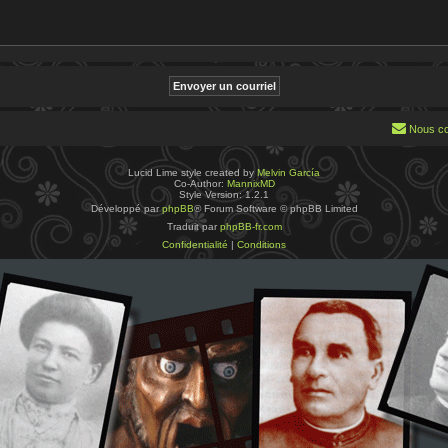
Nous co
Lucid Lime style created by
Melvin García
Co-Author:
MannixMD
Style Version: 1.2.1
Développé par
phpBB
® Forum Software © phpBB Limited
Traduit par
phpBB-fr.com
Confidentialité
|
Conditions