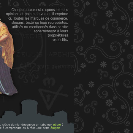
 du siècle dernier découvert un fabuleux
trésor
?
re à comprendre ou à résoudre cette
énigme
.