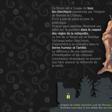
L'énigme de
l'abbé Saunière
curé de
Rennes 
Sommes nous face à une affaire liée aux
tem