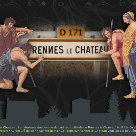
le Chateau
: La fabuleuse
découverte
du curé aux milliards de Rennes le Chateau! A t-il à la fin
pliers
? Au
prieuré de sion
? Aux
wisigoths
? Ce
forum sur Rennes le Chateau
vous aidera peut-êt