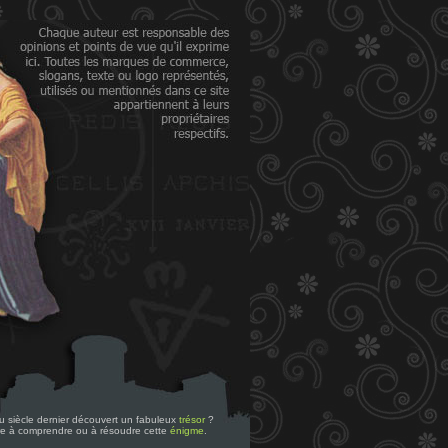
 du siècle dernier découvert un fabuleux
trésor
?
re à comprendre ou à résoudre cette
énigme
.