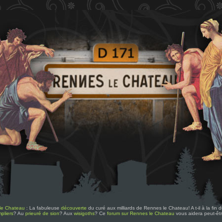
le Chateau
: La fabuleuse
découverte
du curé aux milliards de Rennes le Chateau! A t-il à la fin
pliers
? Au
prieuré de sion
? Aux
wisigoths
? Ce
forum sur Rennes le Chateau
vous aidera peut-êt