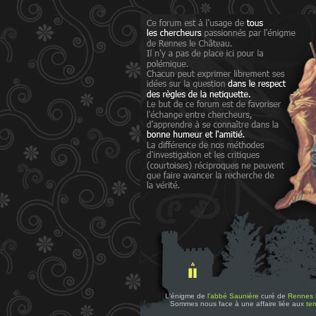
L'énigme de
l'abbé Saunière
curé de
Rennes 
Sommes nous face à une affaire liée aux
tem