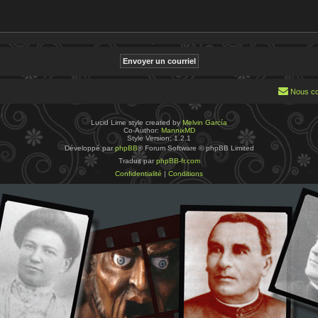
Nous co
Lucid Lime style created by
Melvin García
Co-Author:
MannixMD
Style Version: 1.2.1
Développé par
phpBB
® Forum Software © phpBB Limited
Traduit par
phpBB-fr.com
Confidentialité
|
Conditions