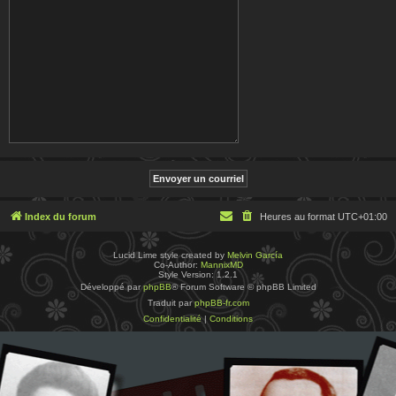
Index du forum
Heures au format
UTC+01:00
Lucid Lime style created by
Melvin García
Co-Author:
MannixMD
Style Version: 1.2.1
Développé par
phpBB
® Forum Software © phpBB Limited
Traduit par
phpBB-fr.com
Confidentialité
|
Conditions