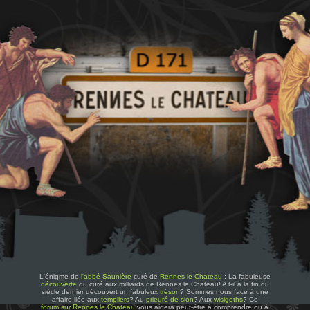
L'énigme de
l'abbé Saunière
curé de
Rennes le Chateau
: La fabuleuse
découverte
du curé aux milliards de Rennes le Chateau! A t-il à la fin du
siècle dernier découvert un fabuleux
trésor
? Sommes nous face à une
affaire liée aux
templiers
? Au
prieuré de sion
? Aux
wisigoths
? Ce
forum sur Rennes le Chateau
vous aidera peut-être à comprendre ou à