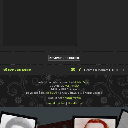
Index du forum
Heures au format
UTC+01:00
Lucid Lime style created by
Melvin García
Co-Author:
MannixMD
Style Version: 1.2.1
Développé par
phpBB
® Forum Software © phpBB Limited
Traduit par
phpBB-fr.com
Confidentialité
|
Conditions