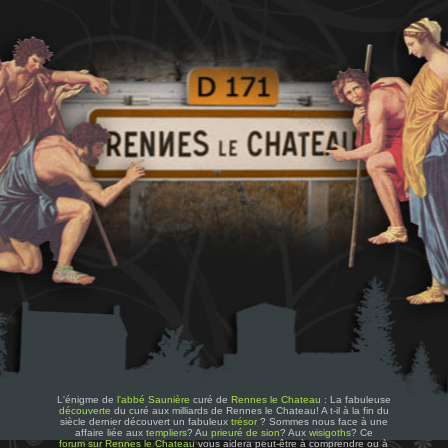
L'énigme de
l'abbé Saunière
curé de
Rennes le Chateau
: La fabuleuse
découverte
du curé aux milliards de Rennes le Chateau! A t-il à la fin du
siècle dernier découvert un fabuleux
trésor
? Sommes nous face à une
affaire liée aux
templiers
? Au
prieuré de sion
? Aux
wisigoths
? Ce
forum sur Rennes le Chateau
vous aidera peut-être à comprendre ou à