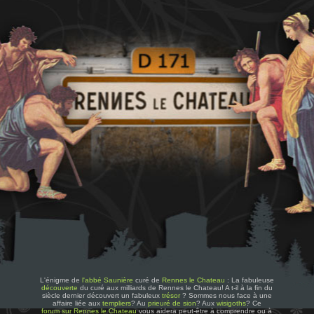
L'énigme de
l'abbé Saunière
curé de
Rennes le Chateau
: La fabuleuse
découverte
du curé aux milliards de Rennes le Chateau! A t-il à la fin du
siècle dernier découvert un fabuleux
trésor
? Sommes nous face à une
affaire liée aux
templiers
? Au
prieuré de sion
? Aux
wisigoths
? Ce
forum sur Rennes le Chateau
vous aidera peut-être à comprendre ou à