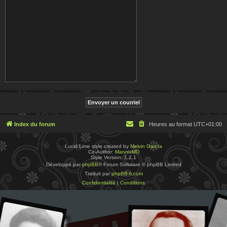
Index du forum
Heures au format
UTC+01:00
Lucid Lime style created by
Melvin García
Co-Author:
MannixMD
Style Version: 1.2.1
Développé par
phpBB
® Forum Software © phpBB Limited
Traduit par
phpBB-fr.com
Confidentialité
|
Conditions