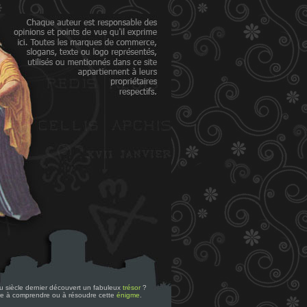
 du siècle dernier découvert un fabuleux
trésor
?
re à comprendre ou à résoudre cette
énigme
.