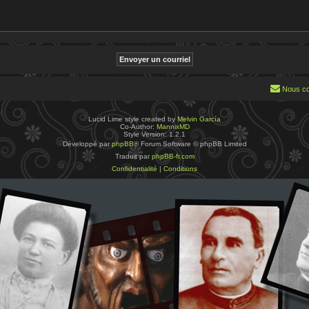
Nous co
Lucid Lime style created by
Melvin García
Co-Author:
MannixMD
Style Version: 1.2.1
Développé par
phpBB
® Forum Software © phpBB Limited
Traduit par
phpBB-fr.com
Confidentialité
|
Conditions