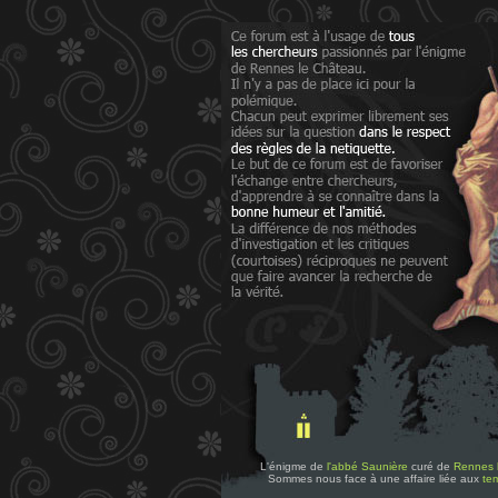
L'énigme de
l'abbé Saunière
curé de
Rennes 
Sommes nous face à une affaire liée aux
tem