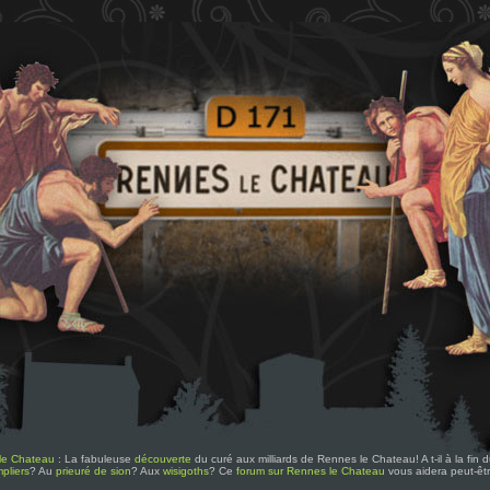
le Chateau
: La fabuleuse
découverte
du curé aux milliards de Rennes le Chateau! A t-il à la fin
pliers
? Au
prieuré de sion
? Aux
wisigoths
? Ce
forum sur Rennes le Chateau
vous aidera peut-êt