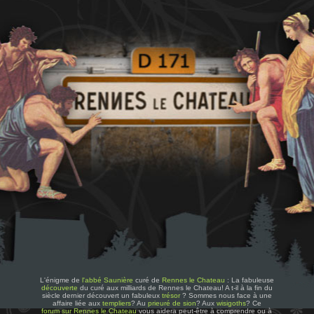
L'énigme de
l'abbé Saunière
curé de
Rennes le Chateau
: La fabuleuse
découverte
du curé aux milliards de Rennes le Chateau! A t-il à la fin du
siècle dernier découvert un fabuleux
trésor
? Sommes nous face à une
affaire liée aux
templiers
? Au
prieuré de sion
? Aux
wisigoths
? Ce
forum sur Rennes le Chateau
vous aidera peut-être à comprendre ou à