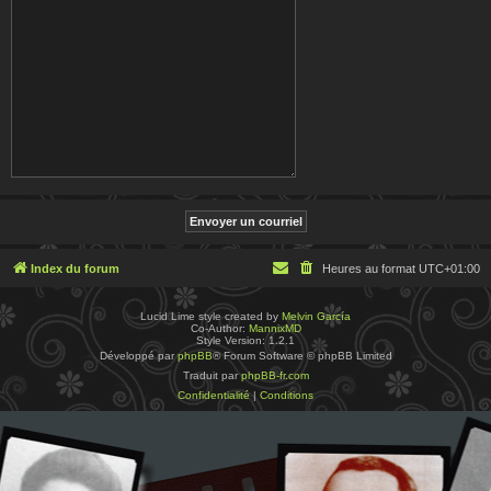
Index du forum
Heures au format
UTC+01:00
Lucid Lime style created by
Melvin García
Co-Author:
MannixMD
Style Version: 1.2.1
Développé par
phpBB
® Forum Software © phpBB Limited
Traduit par
phpBB-fr.com
Confidentialité
|
Conditions