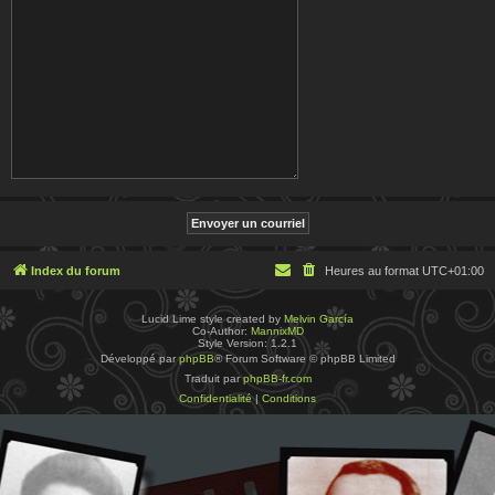
Index du forum
Heures au format
UTC+01:00
Lucid Lime style created by
Melvin García
Co-Author:
MannixMD
Style Version: 1.2.1
Développé par
phpBB
® Forum Software © phpBB Limited
Traduit par
phpBB-fr.com
Confidentialité
|
Conditions