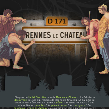
L'énigme de
l'abbé Saunière
curé de
Rennes le Chateau
: La fabuleuse
découverte
du curé aux milliards de Rennes le Chateau! A t-il à la fin du
siècle dernier découvert un fabuleux
trésor
? Sommes nous face à une
affaire liée aux
templiers
? Au
prieuré de sion
? Aux
wisigoths
? Ce
forum sur Rennes le Chateau
vous aidera peut-être à comprendre ou à