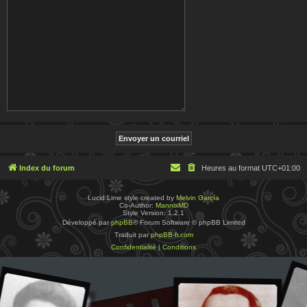
Index du forum
Heures au format
UTC+01:00
Lucid Lime style created by
Melvin García
Co-Author:
MannixMD
Style Version: 1.2.1
Développé par
phpBB
® Forum Software © phpBB Limited
Traduit par
phpBB-fr.com
Confidentialité
|
Conditions