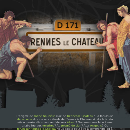
L'énigme de
l'abbé Saunière
curé de
Rennes le Chateau
: La fabuleuse
découverte
du curé aux milliards de Rennes le Chateau! A t-il à la fin du
siècle dernier découvert un fabuleux
trésor
? Sommes nous face à une
affaire liée aux
templiers
? Au
prieuré de sion
? Aux
wisigoths
? Ce
forum sur Rennes le Chateau
vous aidera peut-être à comprendre ou à