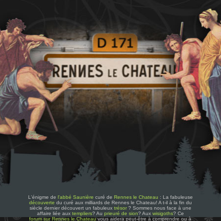
L'énigme de
l'abbé Saunière
curé de
Rennes le Chateau
: La fabuleuse
découverte
du curé aux milliards de Rennes le Chateau! A t-il à la fin du
siècle dernier découvert un fabuleux
trésor
? Sommes nous face à une
affaire liée aux
templiers
? Au
prieuré de sion
? Aux
wisigoths
? Ce
forum sur Rennes le Chateau
vous aidera peut-être à comprendre ou à