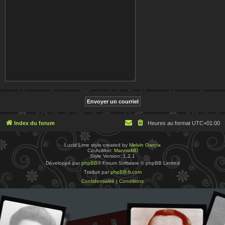
Index du forum
Heures au format
UTC+01:00
Lucid Lime style created by
Melvin García
Co-Author:
MannixMD
Style Version: 1.2.1
Développé par
phpBB
® Forum Software © phpBB Limited
Traduit par
phpBB-fr.com
Confidentialité
|
Conditions