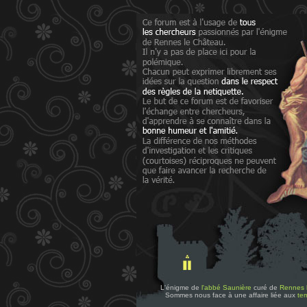
L'énigme de
l'abbé Saunière
curé de
Rennes 
Sommes nous face à une affaire liée aux
tem