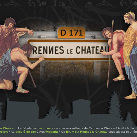
le Chateau
: La fabuleuse
découverte
du curé aux milliards de Rennes le Chateau! A t-il à la fin
pliers
? Au
prieuré de sion
? Aux
wisigoths
? Ce
forum sur Rennes le Chateau
vous aidera peut-êt