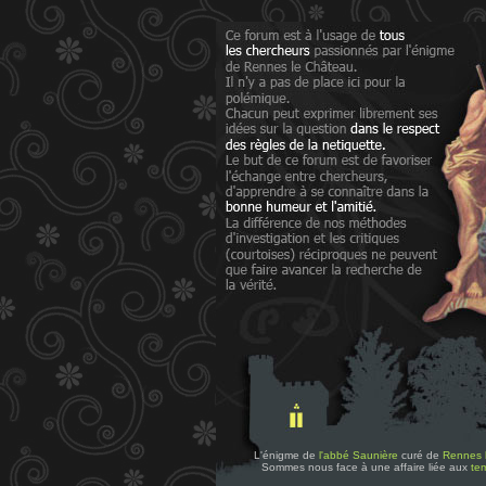
L'énigme de
l'abbé Saunière
curé de
Rennes 
Sommes nous face à une affaire liée aux
tem