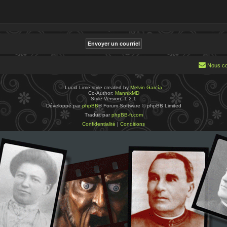
Nous co
Lucid Lime style created by
Melvin García
Co-Author:
MannixMD
Style Version: 1.2.1
Développé par
phpBB
® Forum Software © phpBB Limited
Traduit par
phpBB-fr.com
Confidentialité
|
Conditions