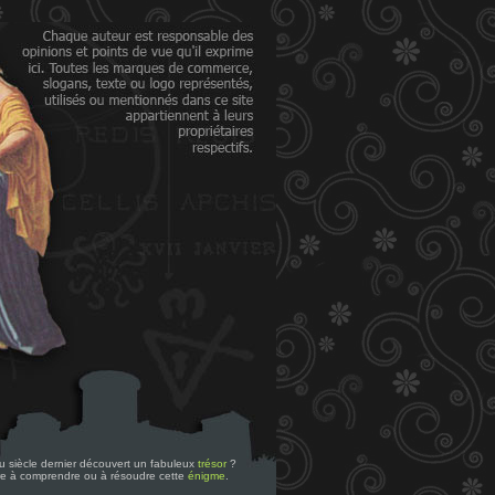
 du siècle dernier découvert un fabuleux
trésor
?
re à comprendre ou à résoudre cette
énigme
.