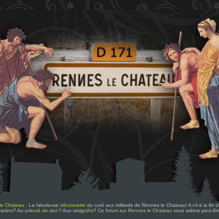
le Chateau
: La fabuleuse
découverte
du curé aux milliards de Rennes le Chateau! A t-il à la fin
pliers
? Au
prieuré de sion
? Aux
wisigoths
? Ce
forum sur Rennes le Chateau
vous aidera peut-êt