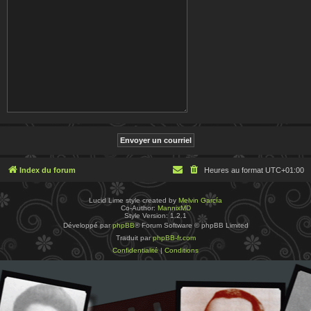
Index du forum
Heures au format
UTC+01:00
Lucid Lime style created by
Melvin García
Co-Author:
MannixMD
Style Version: 1.2.1
Développé par
phpBB
® Forum Software © phpBB Limited
Traduit par
phpBB-fr.com
Confidentialité
|
Conditions