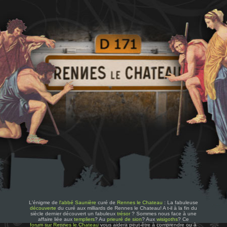
L'énigme de
l'abbé Saunière
curé de
Rennes le Chateau
: La fabuleuse
découverte
du curé aux milliards de Rennes le Chateau! A t-il à la fin du
siècle dernier découvert un fabuleux
trésor
? Sommes nous face à une
affaire liée aux
templiers
? Au
prieuré de sion
? Aux
wisigoths
? Ce
forum sur Rennes le Chateau
vous aidera peut-être à comprendre ou à