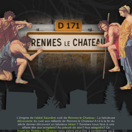
L'énigme de
l'abbé Saunière
curé de
Rennes le Chateau
: La fabuleuse
découverte
du curé aux milliards de Rennes le Chateau! A t-il à la fin du
siècle dernier découvert un fabuleux
trésor
? Sommes nous face à une
affaire liée aux
templiers
? Au
prieuré de sion
? Aux
wisigoths
? Ce
forum sur Rennes le Chateau
vous aidera peut-être à comprendre ou à