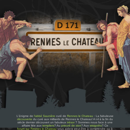
L'énigme de
l'abbé Saunière
curé de
Rennes le Chateau
: La fabuleuse
découverte
du curé aux milliards de Rennes le Chateau! A t-il à la fin du
siècle dernier découvert un fabuleux
trésor
? Sommes nous face à une
affaire liée aux
templiers
? Au
prieuré de sion
? Aux
wisigoths
? Ce
forum sur Rennes le Chateau
vous aidera peut-être à comprendre ou à