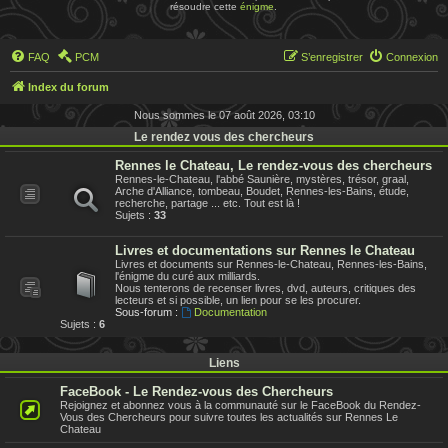
résoudre cette
énigme
.
FAQ
PCM
S’enregistrer
Connexion
Index du forum
Nous sommes le 07 août 2026, 03:10
Le rendez vous des chercheurs
Rennes le Chateau, Le rendez-vous des chercheurs
Rennes-le-Chateau, l'abbé Saunière, mystères, trésor, graal,
Arche d'Alliance, tombeau, Boudet, Rennes-les-Bains, étude,
recherche, partage ... etc. Tout est là !
Sujets :
33
Livres et documentations sur Rennes le Chateau
Livres et documents sur Rennes-le-Chateau, Rennes-les-Bains,
l'énigme du curé aux milliards.
Nous tenterons de recenser livres, dvd, auteurs, critiques des
lecteurs et si possible, un lien pour se les procurer.
Sous-forum :
Documentation
Sujets :
6
Liens
FaceBook - Le Rendez-vous des Chercheurs
Rejoignez et abonnez vous à la communauté sur le FaceBook du Rendez-
Vous des Chercheurs pour suivre toutes les actualités sur Rennes Le
Chateau