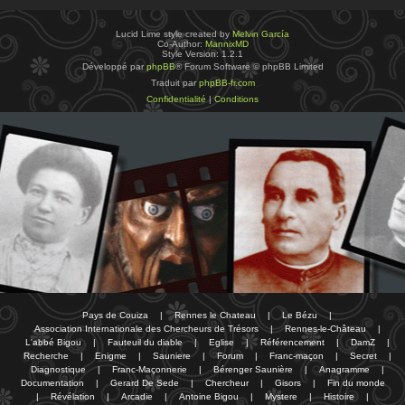
Lucid Lime style created by
Melvin García
Co-Author:
MannixMD
Style Version: 1.2.1
Développé par
phpBB
® Forum Software © phpBB Limited
Traduit par
phpBB-fr.com
Confidentialité
|
Conditions
Pays de Couiza
|
Rennes le Chateau
|
Le Bézu
|
Association Internationale des Chercheurs de Trésors
|
Rennes-le-Château
|
L'abbé Bigou
|
Fauteuil du diable
|
Eglise
|
Référencement
|
DamZ
|
Recherche
|
Enigme
|
Sauniere
|
Forum
|
Franc-maçon
|
Secret
|
Diagnostique
|
Franc-Maçonnerie
|
Bérenger Saunière
|
Anagramme
|
Documentation
|
Gerard De Sede
|
Chercheur
|
Gisors
|
Fin du monde
|
Révélation
|
Arcadie
|
Antoine Bigou
|
Mystere
|
Histoire
|