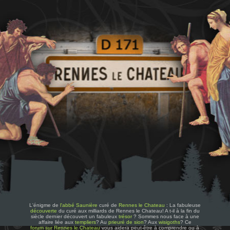
L'énigme de
l'abbé Saunière
curé de
Rennes le Chateau
: La fabuleuse
découverte
du curé aux milliards de Rennes le Chateau! A t-il à la fin du
siècle dernier découvert un fabuleux
trésor
? Sommes nous face à une
affaire liée aux
templiers
? Au
prieuré de sion
? Aux
wisigoths
? Ce
forum sur Rennes le Chateau
vous aidera peut-être à comprendre ou à