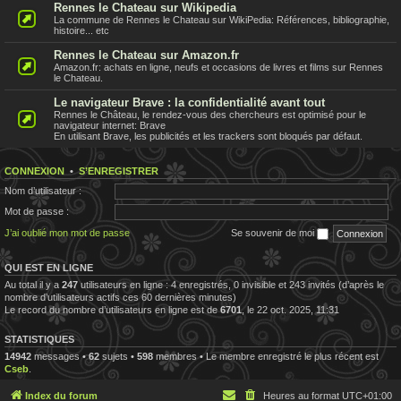
Rennes le Chateau sur Wikipedia
La commune de Rennes le Chateau sur WikiPedia: Références, bibliographie,
histoire... etc
Rennes le Chateau sur Amazon.fr
Amazon.fr: achats en ligne, neufs et occasions de livres et films sur Rennes
le Chateau.
Le navigateur Brave : la confidentialité avant tout
Rennes le Château, le rendez-vous des chercheurs est optimisé pour le
navigateur internet: Brave
En utilisant Brave, les publicités et les trackers sont bloqués par défaut.
CONNEXION
•
S’ENREGISTRER
Nom d’utilisateur :
Mot de passe :
J’ai oublié mon mot de passe
Se souvenir de moi
QUI EST EN LIGNE
Au total il y a
247
utilisateurs en ligne : 4 enregistrés, 0 invisible et 243 invités (d’après le
nombre d’utilisateurs actifs ces 60 dernières minutes)
Le record du nombre d’utilisateurs en ligne est de
6701
, le 22 oct. 2025, 11:31
STATISTIQUES
14942
messages •
62
sujets •
598
membres • Le membre enregistré le plus récent est
Cseb
.
Index du forum
Heures au format
UTC+01:00