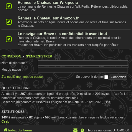
Rennes le Chateau sur Wikipedia
La commune de Rennes le Chateau sur WikiPedia: Références, bibliographie,
histoire... etc
Rennes le Chateau sur Amazon.fr
Amazon.fr: achats en ligne, neufs et occasions de livres et films sur Rennes
le Chateau.
Le navigateur Brave : la confidentialité avant tout
Rennes le Château, le rendez-vous des chercheurs est optimisé pour le
navigateur internet: Brave
En utilisant Brave, les publicités et les trackers sont bloqués par défaut.
CONNEXION
•
S’ENREGISTRER
Nom d’utilisateur :
Mot de passe :
J’ai oublié mon mot de passe
Se souvenir de moi
QUI EST EN LIGNE
Au total il y a
207
utilisateurs en ligne : 6 enregistrés, 0 invisible et 201 invités (d’après le
nombre d’utilisateurs actifs ces 60 dernières minutes)
Le record du nombre d’utilisateurs en ligne est de
6701
, le 22 oct. 2025, 11:31
STATISTIQUES
14942
messages •
62
sujets •
598
membres • Le membre enregistré le plus récent est
Cseb
.
Index du forum
Heures au format
UTC+01:00