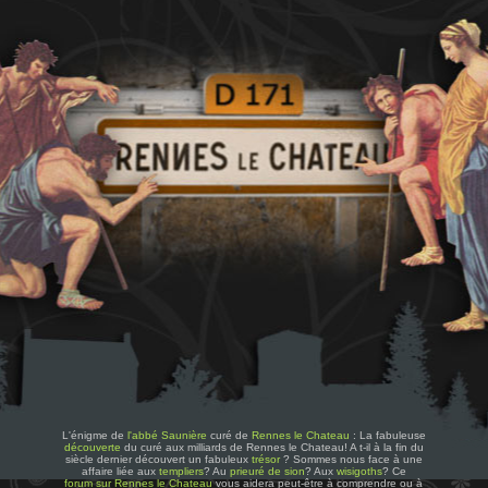
L'énigme de
l'abbé Saunière
curé de
Rennes le Chateau
: La fabuleuse
découverte
du curé aux milliards de Rennes le Chateau! A t-il à la fin du
siècle dernier découvert un fabuleux
trésor
? Sommes nous face à une
affaire liée aux
templiers
? Au
prieuré de sion
? Aux
wisigoths
? Ce
forum sur Rennes le Chateau
vous aidera peut-être à comprendre ou à