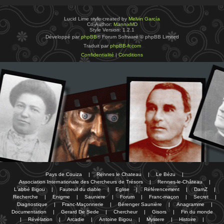
Lucid Lime style created by
Melvin García
Co-Author:
MannixMD
Style Version: 1.2.1
Développé par
phpBB
® Forum Software © phpBB Limited
Traduit par
phpBB-fr.com
Confidentialité
|
Conditions
Pays de Couiza
|
Rennes le Chateau
|
Le Bézu
|
Association Internationale des Chercheurs de Trésors
|
Rennes-le-Château
|
L'abbé Bigou
|
Fauteuil du diable
|
Eglise
|
Référencement
|
DamZ
|
Recherche
|
Enigme
|
Sauniere
|
Forum
|
Franc-maçon
|
Secret
|
Diagnostique
|
Franc-Maçonnerie
|
Bérenger Saunière
|
Anagramme
|
Documentation
|
Gerard De Sede
|
Chercheur
|
Gisors
|
Fin du monde
|
Révélation
|
Arcadie
|
Antoine Bigou
|
Mystere
|
Histoire
|