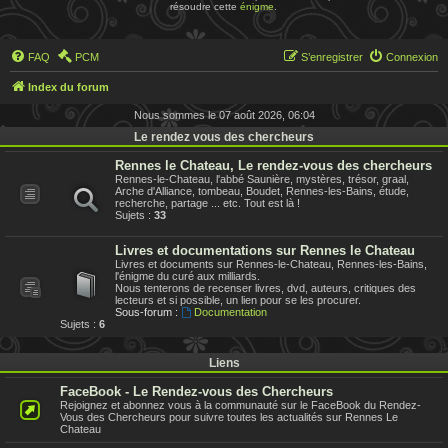
résoudre cette
énigme
.
FAQ
PCM
S’enregistrer
Connexion
Index du forum
Nous sommes le 07 août 2026, 06:04
Le rendez vous des chercheurs
Rennes le Chateau, Le rendez-vous des chercheurs
Rennes-le-Chateau, l'abbé Saunière, mystères, trésor, graal,
Arche d'Alliance, tombeau, Boudet, Rennes-les-Bains, étude,
recherche, partage ... etc. Tout est là !
Sujets :
33
Livres et documentations sur Rennes le Chateau
Livres et documents sur Rennes-le-Chateau, Rennes-les-Bains,
l'énigme du curé aux milliards.
Nous tenterons de recenser livres, dvd, auteurs, critiques des
lecteurs et si possible, un lien pour se les procurer.
Sous-forum :
Documentation
Sujets :
6
Liens
FaceBook - Le Rendez-vous des Chercheurs
Rejoignez et abonnez vous à la communauté sur le FaceBook du Rendez-
Vous des Chercheurs pour suivre toutes les actualités sur Rennes Le
Chateau