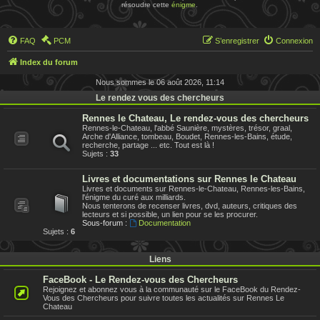
résoudre cette
énigme
.
FAQ
PCM
S’enregistrer
Connexion
Index du forum
Nous sommes le 06 août 2026, 11:14
Le rendez vous des chercheurs
Rennes le Chateau, Le rendez-vous des chercheurs
Rennes-le-Chateau, l'abbé Saunière, mystères, trésor, graal,
Arche d'Alliance, tombeau, Boudet, Rennes-les-Bains, étude,
recherche, partage ... etc. Tout est là !
Sujets :
33
Livres et documentations sur Rennes le Chateau
Livres et documents sur Rennes-le-Chateau, Rennes-les-Bains,
l'énigme du curé aux milliards.
Nous tenterons de recenser livres, dvd, auteurs, critiques des
lecteurs et si possible, un lien pour se les procurer.
Sous-forum :
Documentation
Sujets :
6
Liens
FaceBook - Le Rendez-vous des Chercheurs
Rejoignez et abonnez vous à la communauté sur le FaceBook du Rendez-
Vous des Chercheurs pour suivre toutes les actualités sur Rennes Le
Chateau