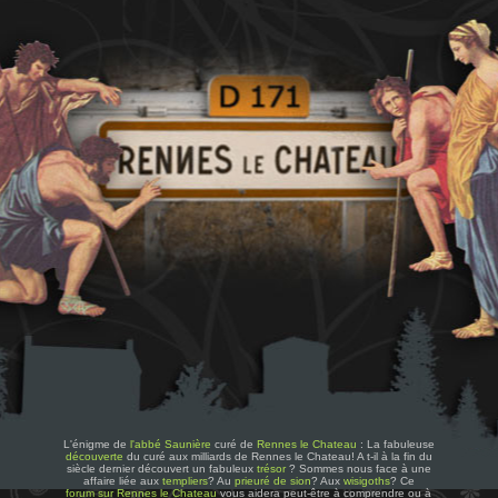
L'énigme de
l'abbé Saunière
curé de
Rennes le Chateau
: La fabuleuse
découverte
du curé aux milliards de Rennes le Chateau! A t-il à la fin du
siècle dernier découvert un fabuleux
trésor
? Sommes nous face à une
affaire liée aux
templiers
? Au
prieuré de sion
? Aux
wisigoths
? Ce
forum sur Rennes le Chateau
vous aidera peut-être à comprendre ou à