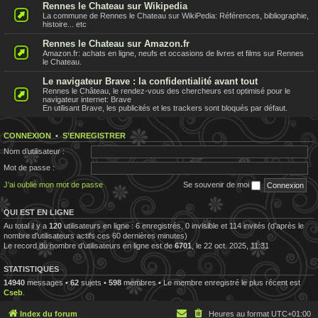
Rennes le Chateau sur Wikipedia
La commune de Rennes le Chateau sur WikiPedia: Références, bibliographie,
histoire... etc
Rennes le Chateau sur Amazon.fr
Amazon.fr: achats en ligne, neufs et occasions de livres et films sur Rennes
le Chateau.
Le navigateur Brave : la confidentialité avant tout
Rennes le Château, le rendez-vous des chercheurs est optimisé pour le
navigateur internet: Brave
En utilisant Brave, les publicités et les trackers sont bloqués par défaut.
CONNEXION
•
S’ENREGISTRER
Nom d’utilisateur :
Mot de passe :
J’ai oublié mon mot de passe
Se souvenir de moi
QUI EST EN LIGNE
Au total il y a
120
utilisateurs en ligne : 6 enregistrés, 0 invisible et 114 invités (d’après le
nombre d’utilisateurs actifs ces 60 dernières minutes)
Le record du nombre d’utilisateurs en ligne est de
6701
, le 22 oct. 2025, 11:31
STATISTIQUES
14940
messages •
62
sujets •
598
membres • Le membre enregistré le plus récent est
Cseb
.
Index du forum
Heures au format
UTC+01:00