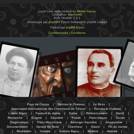
Lucid Lime style created by
Melvin García
Co-Author:
MannixMD
Style Version: 1.2.1
Développé par
phpBB
® Forum Software © phpBB Limited
Traduit par
phpBB-fr.com
Confidentialité
|
Conditions
Pays de Couiza
|
Rennes le Chateau
|
Le Bézu
|
Association Internationale des Chercheurs de Trésors
|
Rennes-le-Château
|
L'abbé Bigou
|
Fauteuil du diable
|
Eglise
|
Référencement
|
DamZ
|
Recherche
|
Enigme
|
Sauniere
|
Forum
|
Franc-maçon
|
Secret
|
Diagnostique
|
Franc-Maçonnerie
|
Bérenger Saunière
|
Anagramme
|
Documentation
|
Gerard De Sede
|
Chercheur
|
Gisors
|
Fin du monde
|
Révélation
|
Arcadie
|
Antoine Bigou
|
Mystere
|
Histoire
|