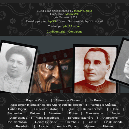
Lucid Lime style created by
Melvin García
Co-Author:
MannixMD
Style Version: 1.2.1
Développé par
phpBB
® Forum Software © phpBB Limited
Traduit par
phpBB-fr.com
Confidentialité
|
Conditions
Pays de Couiza
|
Rennes le Chateau
|
Le Bézu
|
Association Internationale des Chercheurs de Trésors
|
Rennes-le-Château
|
L'abbé Bigou
|
Fauteuil du diable
|
Eglise
|
Référencement
|
DamZ
|
Recherche
|
Enigme
|
Sauniere
|
Forum
|
Franc-maçon
|
Secret
|
Diagnostique
|
Franc-Maçonnerie
|
Bérenger Saunière
|
Anagramme
|
Documentation
|
Gerard De Sede
|
Chercheur
|
Gisors
|
Fin du monde
|
Révélation
|
Arcadie
|
Antoine Bigou
|
Mystere
|
Histoire
|