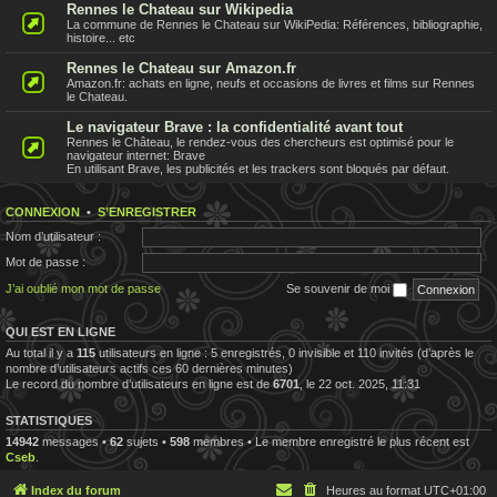
Rennes le Chateau sur Wikipedia
La commune de Rennes le Chateau sur WikiPedia: Références, bibliographie,
histoire... etc
Rennes le Chateau sur Amazon.fr
Amazon.fr: achats en ligne, neufs et occasions de livres et films sur Rennes
le Chateau.
Le navigateur Brave : la confidentialité avant tout
Rennes le Château, le rendez-vous des chercheurs est optimisé pour le
navigateur internet: Brave
En utilisant Brave, les publicités et les trackers sont bloqués par défaut.
CONNEXION
•
S’ENREGISTRER
Nom d’utilisateur :
Mot de passe :
J’ai oublié mon mot de passe
Se souvenir de moi
QUI EST EN LIGNE
Au total il y a
115
utilisateurs en ligne : 5 enregistrés, 0 invisible et 110 invités (d’après le
nombre d’utilisateurs actifs ces 60 dernières minutes)
Le record du nombre d’utilisateurs en ligne est de
6701
, le 22 oct. 2025, 11:31
STATISTIQUES
14942
messages •
62
sujets •
598
membres • Le membre enregistré le plus récent est
Cseb
.
Index du forum
Heures au format
UTC+01:00