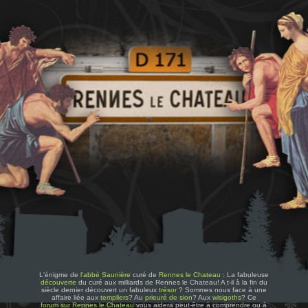
L'énigme de
l'abbé Saunière
curé de
Rennes le Chateau
: La fabuleuse
découverte
du curé aux milliards de Rennes le Chateau! A t-il à la fin du
siècle dernier découvert un fabuleux
trésor
? Sommes nous face à une
affaire liée aux
templiers
? Au
prieuré de sion
? Aux
wisigoths
? Ce
forum sur Rennes le Chateau
vous aidera peut-être à comprendre ou à