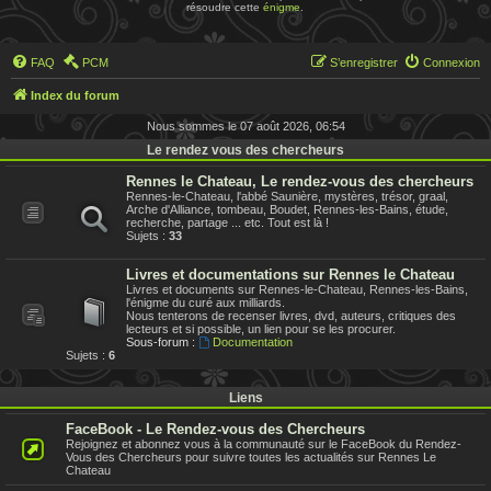
résoudre cette
énigme
.
FAQ
PCM
S’enregistrer
Connexion
Index du forum
Nous sommes le 07 août 2026, 06:54
Le rendez vous des chercheurs
Rennes le Chateau, Le rendez-vous des chercheurs
Rennes-le-Chateau, l'abbé Saunière, mystères, trésor, graal,
Arche d'Alliance, tombeau, Boudet, Rennes-les-Bains, étude,
recherche, partage ... etc. Tout est là !
Sujets :
33
Livres et documentations sur Rennes le Chateau
Livres et documents sur Rennes-le-Chateau, Rennes-les-Bains,
l'énigme du curé aux milliards.
Nous tenterons de recenser livres, dvd, auteurs, critiques des
lecteurs et si possible, un lien pour se les procurer.
Sous-forum :
Documentation
Sujets :
6
Liens
FaceBook - Le Rendez-vous des Chercheurs
Rejoignez et abonnez vous à la communauté sur le FaceBook du Rendez-
Vous des Chercheurs pour suivre toutes les actualités sur Rennes Le
Chateau