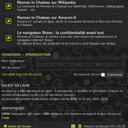
Rennes le Chateau sur Wikipedia
La commune de Rennes le Chateau sur WikiPedia: Références, bibliographie,
histoire... etc
Rennes le Chateau sur Amazon.fr
Amazon.fr: achats en ligne, neufs et occasions de livres et films sur Rennes
le Chateau.
Le navigateur Brave : la confidentialité avant tout
Rennes le Château, le rendez-vous des chercheurs est optimisé pour le
navigateur internet: Brave
En utilisant Brave, les publicités et les trackers sont bloqués par défaut.
CONNEXION
•
S’ENREGISTRER
Nom d’utilisateur :
Mot de passe :
J’ai oublié mon mot de passe
Se souvenir de moi
QUI EST EN LIGNE
Au total il y a
152
utilisateurs en ligne : 5 enregistrés, 1 invisible et 146 invités (d’après le
nombre d’utilisateurs actifs ces 60 dernières minutes)
Le record du nombre d’utilisateurs en ligne est de
6701
, le 22 oct. 2025, 11:31
STATISTIQUES
14940
messages •
62
sujets •
598
membres • Le membre enregistré le plus récent est
Cseb
.
Index du forum
Heures au format
UTC+01:00