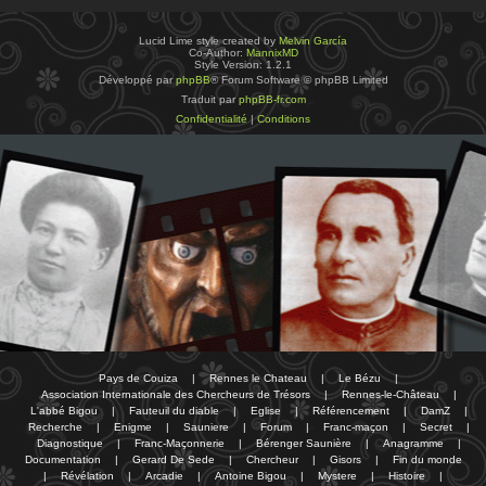
Lucid Lime style created by
Melvin García
Co-Author:
MannixMD
Style Version: 1.2.1
Développé par
phpBB
® Forum Software © phpBB Limited
Traduit par
phpBB-fr.com
Confidentialité
|
Conditions
Pays de Couiza
|
Rennes le Chateau
|
Le Bézu
|
Association Internationale des Chercheurs de Trésors
|
Rennes-le-Château
|
L'abbé Bigou
|
Fauteuil du diable
|
Eglise
|
Référencement
|
DamZ
|
Recherche
|
Enigme
|
Sauniere
|
Forum
|
Franc-maçon
|
Secret
|
Diagnostique
|
Franc-Maçonnerie
|
Bérenger Saunière
|
Anagramme
|
Documentation
|
Gerard De Sede
|
Chercheur
|
Gisors
|
Fin du monde
|
Révélation
|
Arcadie
|
Antoine Bigou
|
Mystere
|
Histoire
|