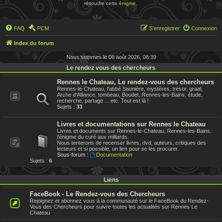
résoudre cette
énigme
.
FAQ
PCM
S’enregistrer
Connexion
Index du forum
Nous sommes le 06 août 2026, 08:39
Le rendez vous des chercheurs
Rennes le Chateau, Le rendez-vous des chercheurs
Rennes-le-Chateau, l'abbé Saunière, mystères, trésor, graal,
Arche d'Alliance, tombeau, Boudet, Rennes-les-Bains, étude,
recherche, partage ... etc. Tout est là !
Sujets :
33
Livres et documentations sur Rennes le Chateau
Livres et documents sur Rennes-le-Chateau, Rennes-les-Bains,
l'énigme du curé aux milliards.
Nous tenterons de recenser livres, dvd, auteurs, critiques des
lecteurs et si possible, un lien pour se les procurer.
Sous-forum :
Documentation
Sujets :
6
Liens
FaceBook - Le Rendez-vous des Chercheurs
Rejoignez et abonnez vous à la communauté sur le FaceBook du Rendez-
Vous des Chercheurs pour suivre toutes les actualités sur Rennes Le
Chateau