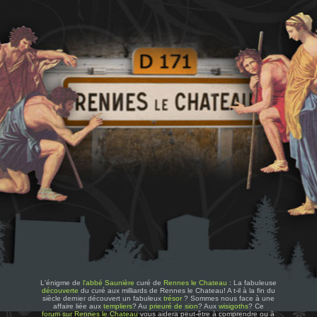
L'énigme de
l'abbé Saunière
curé de
Rennes le Chateau
: La fabuleuse
découverte
du curé aux milliards de Rennes le Chateau! A t-il à la fin du
siècle dernier découvert un fabuleux
trésor
? Sommes nous face à une
affaire liée aux
templiers
? Au
prieuré de sion
? Aux
wisigoths
? Ce
forum sur Rennes le Chateau
vous aidera peut-être à comprendre ou à