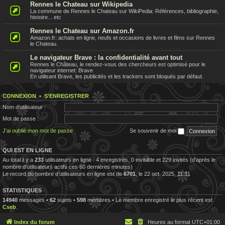
Rennes le Chateau sur Wikipedia
La commune de Rennes le Chateau sur WikiPedia: Références, bibliographie,
histoire... etc
Rennes le Chateau sur Amazon.fr
Amazon.fr: achats en ligne, neufs et occasions de livres et films sur Rennes
le Chateau.
Le navigateur Brave : la confidentialité avant tout
Rennes le Château, le rendez-vous des chercheurs est optimisé pour le
navigateur internet: Brave
En utilisant Brave, les publicités et les trackers sont bloqués par défaut.
CONNEXION
•
S’ENREGISTRER
Nom d’utilisateur :
Mot de passe :
J’ai oublié mon mot de passe
Se souvenir de moi
QUI EST EN LIGNE
Au total il y a
233
utilisateurs en ligne : 4 enregistrés, 0 invisible et 229 invités (d’après le
nombre d’utilisateurs actifs ces 60 dernières minutes)
Le record du nombre d’utilisateurs en ligne est de
6701
, le 22 oct. 2025, 11:31
STATISTIQUES
14940
messages •
62
sujets •
598
membres • Le membre enregistré le plus récent est
Cseb
.
Index du forum
Heures au format
UTC+01:00