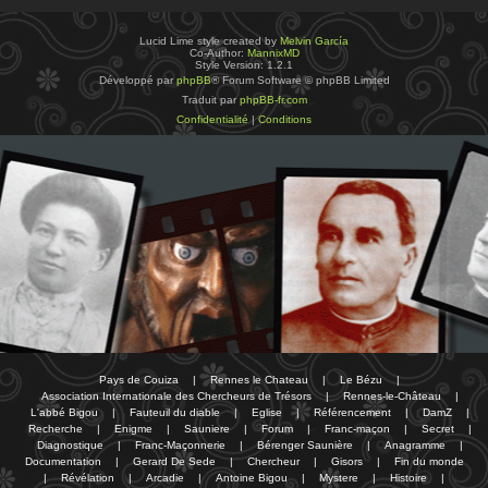
Lucid Lime style created by
Melvin García
Co-Author:
MannixMD
Style Version: 1.2.1
Développé par
phpBB
® Forum Software © phpBB Limited
Traduit par
phpBB-fr.com
Confidentialité
|
Conditions
Pays de Couiza
|
Rennes le Chateau
|
Le Bézu
|
Association Internationale des Chercheurs de Trésors
|
Rennes-le-Château
|
L'abbé Bigou
|
Fauteuil du diable
|
Eglise
|
Référencement
|
DamZ
|
Recherche
|
Enigme
|
Sauniere
|
Forum
|
Franc-maçon
|
Secret
|
Diagnostique
|
Franc-Maçonnerie
|
Bérenger Saunière
|
Anagramme
|
Documentation
|
Gerard De Sede
|
Chercheur
|
Gisors
|
Fin du monde
|
Révélation
|
Arcadie
|
Antoine Bigou
|
Mystere
|
Histoire
|