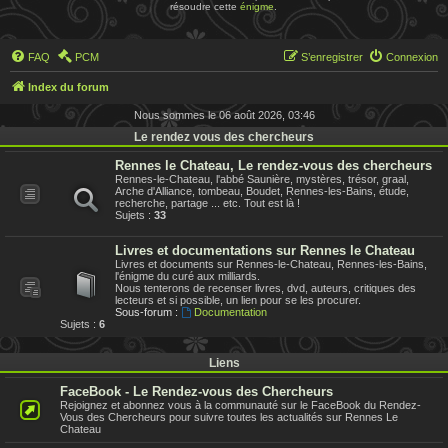
résoudre cette
énigme
.
FAQ
PCM
S’enregistrer
Connexion
Index du forum
Nous sommes le 06 août 2026, 03:46
Le rendez vous des chercheurs
Rennes le Chateau, Le rendez-vous des chercheurs
Rennes-le-Chateau, l'abbé Saunière, mystères, trésor, graal,
Arche d'Alliance, tombeau, Boudet, Rennes-les-Bains, étude,
recherche, partage ... etc. Tout est là !
Sujets :
33
Livres et documentations sur Rennes le Chateau
Livres et documents sur Rennes-le-Chateau, Rennes-les-Bains,
l'énigme du curé aux milliards.
Nous tenterons de recenser livres, dvd, auteurs, critiques des
lecteurs et si possible, un lien pour se les procurer.
Sous-forum :
Documentation
Sujets :
6
Liens
FaceBook - Le Rendez-vous des Chercheurs
Rejoignez et abonnez vous à la communauté sur le FaceBook du Rendez-
Vous des Chercheurs pour suivre toutes les actualités sur Rennes Le
Chateau