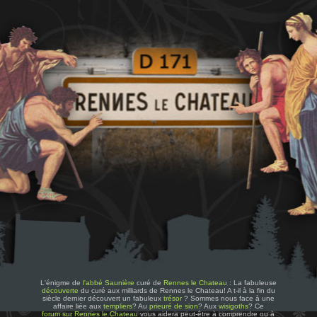
L'énigme de
l'abbé Saunière
curé de
Rennes le Chateau
: La fabuleuse
découverte
du curé aux milliards de Rennes le Chateau! A t-il à la fin du
siècle dernier découvert un fabuleux
trésor
? Sommes nous face à une
affaire liée aux
templiers
? Au
prieuré de sion
? Aux
wisigoths
? Ce
forum sur Rennes le Chateau
vous aidera peut-être à comprendre ou à