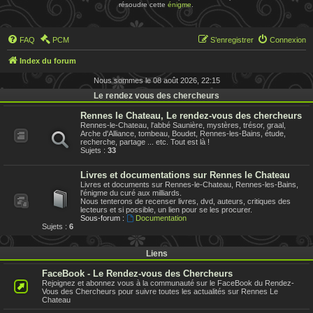
résoudre cette
énigme
.
FAQ
PCM
S’enregistrer
Connexion
Index du forum
Nous sommes le 08 août 2026, 22:15
Le rendez vous des chercheurs
Rennes le Chateau, Le rendez-vous des chercheurs
Rennes-le-Chateau, l'abbé Saunière, mystères, trésor, graal,
Arche d'Alliance, tombeau, Boudet, Rennes-les-Bains, étude,
recherche, partage ... etc. Tout est là !
Sujets :
33
Livres et documentations sur Rennes le Chateau
Livres et documents sur Rennes-le-Chateau, Rennes-les-Bains,
l'énigme du curé aux milliards.
Nous tenterons de recenser livres, dvd, auteurs, critiques des
lecteurs et si possible, un lien pour se les procurer.
Sous-forum :
Documentation
Sujets :
6
Liens
FaceBook - Le Rendez-vous des Chercheurs
Rejoignez et abonnez vous à la communauté sur le FaceBook du Rendez-
Vous des Chercheurs pour suivre toutes les actualités sur Rennes Le
Chateau