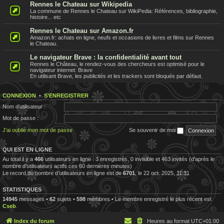
Rennes le Chateau sur Wikipedia
La commune de Rennes le Chateau sur WikiPedia: Références, bibliographie,
histoire... etc
Rennes le Chateau sur Amazon.fr
Amazon.fr: achats en ligne, neufs et occasions de livres et films sur Rennes
le Chateau.
Le navigateur Brave : la confidentialité avant tout
Rennes le Château, le rendez-vous des chercheurs est optimisé pour le
navigateur internet: Brave
En utilisant Brave, les publicités et les trackers sont bloqués par défaut.
CONNEXION
•
S’ENREGISTRER
Nom d’utilisateur :
Mot de passe :
J’ai oublié mon mot de passe
Se souvenir de moi
QUI EST EN LIGNE
Au total il y a
466
utilisateurs en ligne : 3 enregistrés, 0 invisible et 463 invités (d’après le
nombre d’utilisateurs actifs ces 60 dernières minutes)
Le record du nombre d’utilisateurs en ligne est de
6701
, le 22 oct. 2025, 11:31
STATISTIQUES
14945
messages •
62
sujets •
598
membres • Le membre enregistré le plus récent est
Cseb
.
Index du forum
Heures au format
UTC+01:00