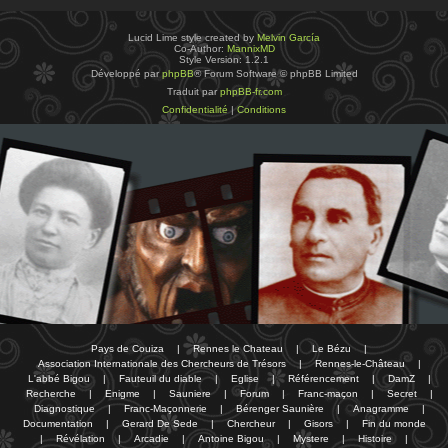
Lucid Lime style created by
Melvin García
Co-Author:
MannixMD
Style Version: 1.2.1
Développé par
phpBB
® Forum Software © phpBB Limited
Traduit par
phpBB-fr.com
Confidentialité
|
Conditions
Pays de Couiza
|
Rennes le Chateau
|
Le Bézu
|
Association Internationale des Chercheurs de Trésors
|
Rennes-le-Château
|
L'abbé Bigou
|
Fauteuil du diable
|
Eglise
|
Référencement
|
DamZ
|
Recherche
|
Enigme
|
Sauniere
|
Forum
|
Franc-maçon
|
Secret
|
Diagnostique
|
Franc-Maçonnerie
|
Bérenger Saunière
|
Anagramme
|
Documentation
|
Gerard De Sede
|
Chercheur
|
Gisors
|
Fin du monde
|
Révélation
|
Arcadie
|
Antoine Bigou
|
Mystere
|
Histoire
|