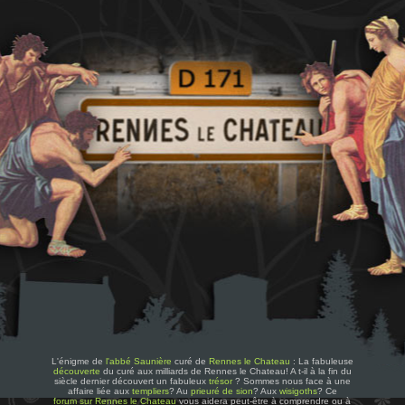
L'énigme de
l'abbé Saunière
curé de
Rennes le Chateau
: La fabuleuse
découverte
du curé aux milliards de Rennes le Chateau! A t-il à la fin du
siècle dernier découvert un fabuleux
trésor
? Sommes nous face à une
affaire liée aux
templiers
? Au
prieuré de sion
? Aux
wisigoths
? Ce
forum sur Rennes le Chateau
vous aidera peut-être à comprendre ou à