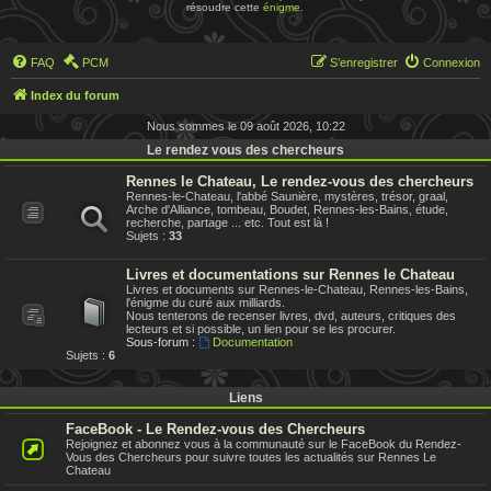
résoudre cette
énigme
.
FAQ
PCM
S’enregistrer
Connexion
Index du forum
Nous sommes le 09 août 2026, 10:22
Le rendez vous des chercheurs
Rennes le Chateau, Le rendez-vous des chercheurs
Rennes-le-Chateau, l'abbé Saunière, mystères, trésor, graal,
Arche d'Alliance, tombeau, Boudet, Rennes-les-Bains, étude,
recherche, partage ... etc. Tout est là !
Sujets :
33
Livres et documentations sur Rennes le Chateau
Livres et documents sur Rennes-le-Chateau, Rennes-les-Bains,
l'énigme du curé aux milliards.
Nous tenterons de recenser livres, dvd, auteurs, critiques des
lecteurs et si possible, un lien pour se les procurer.
Sous-forum :
Documentation
Sujets :
6
Liens
FaceBook - Le Rendez-vous des Chercheurs
Rejoignez et abonnez vous à la communauté sur le FaceBook du Rendez-
Vous des Chercheurs pour suivre toutes les actualités sur Rennes Le
Chateau