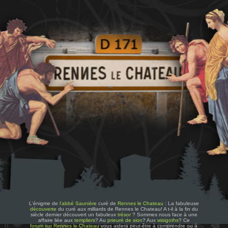
L'énigme de
l'abbé Saunière
curé de
Rennes le Chateau
: La fabuleuse
découverte
du curé aux milliards de Rennes le Chateau! A t-il à la fin du
siècle dernier découvert un fabuleux
trésor
? Sommes nous face à une
affaire liée aux
templiers
? Au
prieuré de sion
? Aux
wisigoths
? Ce
forum sur Rennes le Chateau
vous aidera peut-être à comprendre ou à