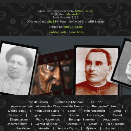
Lucid Lime style created by
Melvin García
Co-Author:
MannixMD
Style Version: 1.2.1
Développé par
phpBB
® Forum Software © phpBB Limited
Traduit par
phpBB-fr.com
Confidentialité
|
Conditions
Pays de Couiza
|
Rennes le Chateau
|
Le Bézu
|
Association Internationale des Chercheurs de Trésors
|
Rennes-le-Château
|
L'abbé Bigou
|
Fauteuil du diable
|
Eglise
|
Référencement
|
DamZ
|
Recherche
|
Enigme
|
Sauniere
|
Forum
|
Franc-maçon
|
Secret
|
Diagnostique
|
Franc-Maçonnerie
|
Bérenger Saunière
|
Anagramme
|
Documentation
|
Gerard De Sede
|
Chercheur
|
Gisors
|
Fin du monde
|
Révélation
|
Arcadie
|
Antoine Bigou
|
Mystere
|
Histoire
|