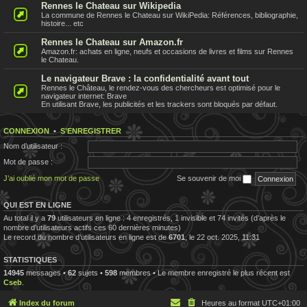
Rennes le Chateau sur Wikipedia
La commune de Rennes le Chateau sur WikiPedia: Références, bibliographie,
histoire... etc
Rennes le Chateau sur Amazon.fr
Amazon.fr: achats en ligne, neufs et occasions de livres et films sur Rennes
le Chateau.
Le navigateur Brave : la confidentialité avant tout
Rennes le Château, le rendez-vous des chercheurs est optimisé pour le
navigateur internet: Brave
En utilisant Brave, les publicités et les trackers sont bloqués par défaut.
CONNEXION
•
S’ENREGISTRER
Nom d’utilisateur :
Mot de passe :
J’ai oublié mon mot de passe
Se souvenir de moi
QUI EST EN LIGNE
Au total il y a
79
utilisateurs en ligne : 4 enregistrés, 1 invisible et 74 invités (d’après le
nombre d’utilisateurs actifs ces 60 dernières minutes)
Le record du nombre d’utilisateurs en ligne est de
6701
, le 22 oct. 2025, 11:31
STATISTIQUES
14945
messages •
62
sujets •
598
membres • Le membre enregistré le plus récent est
Cseb
.
Index du forum
Heures au format
UTC+01:00