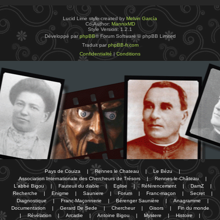
Lucid Lime style created by
Melvin García
Co-Author:
MannixMD
Style Version: 1.2.1
Développé par
phpBB
® Forum Software © phpBB Limited
Traduit par
phpBB-fr.com
Confidentialité
|
Conditions
Pays de Couiza
|
Rennes le Chateau
|
Le Bézu
|
Association Internationale des Chercheurs de Trésors
|
Rennes-le-Château
|
L'abbé Bigou
|
Fauteuil du diable
|
Eglise
|
Référencement
|
DamZ
|
Recherche
|
Enigme
|
Sauniere
|
Forum
|
Franc-maçon
|
Secret
|
Diagnostique
|
Franc-Maçonnerie
|
Bérenger Saunière
|
Anagramme
|
Documentation
|
Gerard De Sede
|
Chercheur
|
Gisors
|
Fin du monde
|
Révélation
|
Arcadie
|
Antoine Bigou
|
Mystere
|
Histoire
|