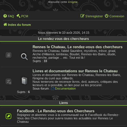
résoudre cette
énigme
.
FAQ
PCM
S’enregistrer
Connexion
Index du forum
Nous sommes le 10 août 2026, 14:15
Le rendez vous des chercheurs
Rennes le Chateau, Le rendez-vous des chercheurs
Rennes-le-Chateau, l'abbé Saunière, mystères, trésor, graal,
Arche d'Alliance, tombeau, Boudet, Rennes-les-Bains, étude,
recherche, partage ... etc. Tout est là !
Sujets :
33
Livres et documentations sur Rennes le Chateau
Livres et documents sur Rennes-le-Chateau, Rennes-les-Bains,
l'énigme du curé aux milliards.
Nous tenterons de recenser livres, dvd, auteurs, critiques des
lecteurs et si possible, un lien pour se les procurer.
Sous-forum :
Documentation
Sujets :
6
Liens
FaceBook - Le Rendez-vous des Chercheurs
Rejoignez et abonnez vous à la communauté sur le FaceBook du Rendez-
Vous des Chercheurs pour suivre toutes les actualités sur Rennes Le
Chateau