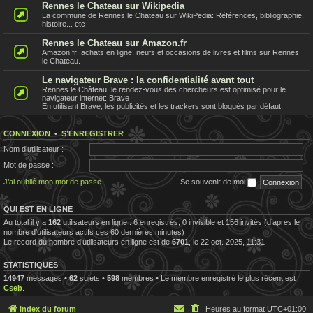
Rennes le Chateau sur Wikipedia
La commune de Rennes le Chateau sur WikiPedia: Références, bibliographie,
histoire... etc
Rennes le Chateau sur Amazon.fr
Amazon.fr: achats en ligne, neufs et occasions de livres et films sur Rennes
le Chateau.
Le navigateur Brave : la confidentialité avant tout
Rennes le Château, le rendez-vous des chercheurs est optimisé pour le
navigateur internet: Brave
En utilisant Brave, les publicités et les trackers sont bloqués par défaut.
CONNEXION
•
S’ENREGISTRER
Nom d’utilisateur :
Mot de passe :
J’ai oublié mon mot de passe
Se souvenir de moi
QUI EST EN LIGNE
Au total il y a
162
utilisateurs en ligne : 6 enregistrés, 0 invisible et 156 invités (d’après le
nombre d’utilisateurs actifs ces 60 dernières minutes)
Le record du nombre d’utilisateurs en ligne est de
6701
, le 22 oct. 2025, 11:31
STATISTIQUES
14947
messages •
62
sujets •
598
membres • Le membre enregistré le plus récent est
Cseb
.
Index du forum
Heures au format
UTC+01:00