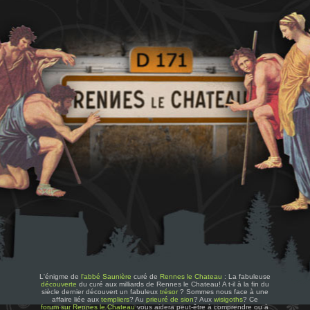
L'énigme de
l'abbé Saunière
curé de
Rennes le Chateau
: La fabuleuse
découverte
du curé aux milliards de Rennes le Chateau! A t-il à la fin du
siècle dernier découvert un fabuleux
trésor
? Sommes nous face à une
affaire liée aux
templiers
? Au
prieuré de sion
? Aux
wisigoths
? Ce
forum sur Rennes le Chateau
vous aidera peut-être à comprendre ou à