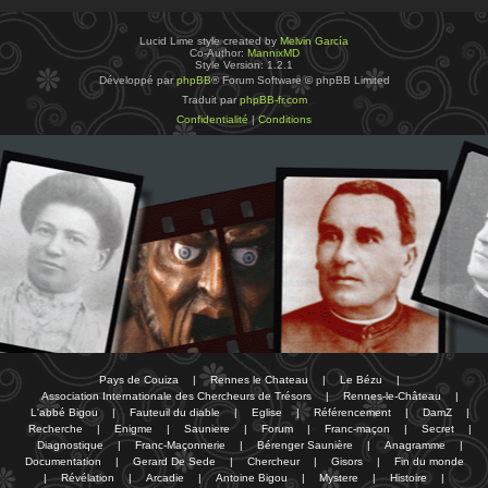
Lucid Lime style created by
Melvin García
Co-Author:
MannixMD
Style Version: 1.2.1
Développé par
phpBB
® Forum Software © phpBB Limited
Traduit par
phpBB-fr.com
Confidentialité
|
Conditions
Pays de Couiza
|
Rennes le Chateau
|
Le Bézu
|
Association Internationale des Chercheurs de Trésors
|
Rennes-le-Château
|
L'abbé Bigou
|
Fauteuil du diable
|
Eglise
|
Référencement
|
DamZ
|
Recherche
|
Enigme
|
Sauniere
|
Forum
|
Franc-maçon
|
Secret
|
Diagnostique
|
Franc-Maçonnerie
|
Bérenger Saunière
|
Anagramme
|
Documentation
|
Gerard De Sede
|
Chercheur
|
Gisors
|
Fin du monde
|
Révélation
|
Arcadie
|
Antoine Bigou
|
Mystere
|
Histoire
|