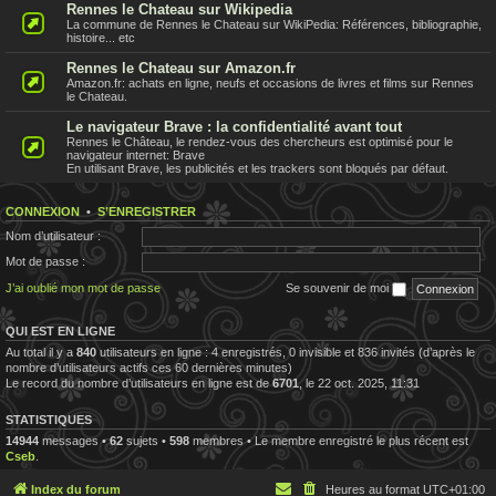
Rennes le Chateau sur Wikipedia
La commune de Rennes le Chateau sur WikiPedia: Références, bibliographie,
histoire... etc
Rennes le Chateau sur Amazon.fr
Amazon.fr: achats en ligne, neufs et occasions de livres et films sur Rennes
le Chateau.
Le navigateur Brave : la confidentialité avant tout
Rennes le Château, le rendez-vous des chercheurs est optimisé pour le
navigateur internet: Brave
En utilisant Brave, les publicités et les trackers sont bloqués par défaut.
CONNEXION
•
S’ENREGISTRER
Nom d’utilisateur :
Mot de passe :
J’ai oublié mon mot de passe
Se souvenir de moi
QUI EST EN LIGNE
Au total il y a
840
utilisateurs en ligne : 4 enregistrés, 0 invisible et 836 invités (d’après le
nombre d’utilisateurs actifs ces 60 dernières minutes)
Le record du nombre d’utilisateurs en ligne est de
6701
, le 22 oct. 2025, 11:31
STATISTIQUES
14944
messages •
62
sujets •
598
membres • Le membre enregistré le plus récent est
Cseb
.
Index du forum
Heures au format
UTC+01:00