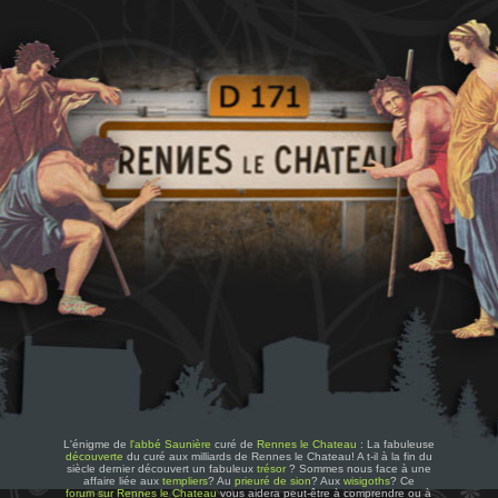
L'énigme de
l'abbé Saunière
curé de
Rennes le Chateau
: La fabuleuse
découverte
du curé aux milliards de Rennes le Chateau! A t-il à la fin du
siècle dernier découvert un fabuleux
trésor
? Sommes nous face à une
affaire liée aux
templiers
? Au
prieuré de sion
? Aux
wisigoths
? Ce
forum sur Rennes le Chateau
vous aidera peut-être à comprendre ou à