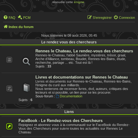
résoudre cette
énigme
.
FAQ
PCM
S’enregistrer
Connexion
Index du forum
Nous sommes le 08 août 2026, 05:45
Le rendez vous des chercheurs
Rennes le Chateau, Le rendez-vous des chercheurs
Rennes-le-Chateau, l'abbé Saunière, mystères, trésor, graal,
Arche d'Alliance, tombeau, Boudet, Rennes-les-Bains, étude,
recherche, partage ... etc. Tout est là !
Sujets :
33
Livres et documentations sur Rennes le Chateau
Livres et documents sur Rennes-le-Chateau, Rennes-les-Bains,
l'énigme du curé aux milliards.
Nous tenterons de recenser livres, dvd, auteurs, critiques des
lecteurs et si possible, un lien pour se les procurer.
Sous-forum :
Documentation
Sujets :
6
Liens
FaceBook - Le Rendez-vous des Chercheurs
Rejoignez et abonnez vous à la communauté sur le FaceBook du Rendez-
Vous des Chercheurs pour suivre toutes les actualités sur Rennes Le
Chateau