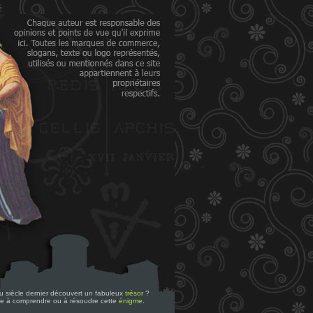
 du siècle dernier découvert un fabuleux
trésor
?
re à comprendre ou à résoudre cette
énigme
.