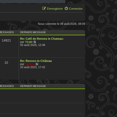
S’enregistrer
Connexion
Nous sommes le 06 août 2026, 08:09
MESSAGES
DERNIER MESSAGE
Re: Café de Rennes le Chateau:
14821
V
par
Virgile
o
05 août 2026, 12:46
i
r
l
e
d
Re: Rennes-le-Château
10
e
V
par
cardou
r
o
20 août 2023, 17:42
n
i
i
r
e
l
r
e
m
d
e
e
MESSAGES
DERNIER MESSAGE
s
r
s
n
a
i
g
e
e
r
m
e
s
s
a