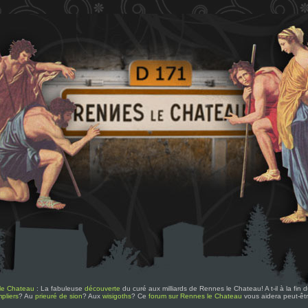
le Chateau
: La fabuleuse
découverte
du curé aux milliards de Rennes le Chateau! A t-il à la fin
pliers
? Au
prieuré de sion
? Aux
wisigoths
? Ce
forum sur Rennes le Chateau
vous aidera peut-êt