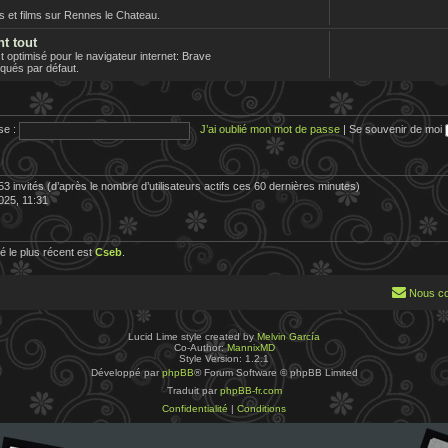
es et films sur Rennes le Chateau.
nt tout
optimisé pour le navigateur internet: Brave
loqués par défaut.
se :
J’ai oublié mon mot de passe
|
Se souvenir de moi
 153 invités (d’après le nombre d’utilisateurs actifs ces 60 dernières minutes)
2025, 11:31
 le plus récent est
Cseb
.
Nous co
Lucid Lime style created by
Melvin García
Co-Author:
MannixMD
Style Version: 1.2.1
Développé par
phpBB
® Forum Software © phpBB Limited
Traduit par
phpBB-fr.com
Confidentialité
|
Conditions