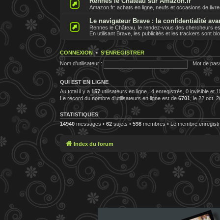
Rennes le Chateau sur Amazon.fr
Amazon.fr: achats en ligne, neufs et occasions de livr
Le navigateur Brave : la confidentialité ava
Rennes le Château, le rendez-vous des chercheurs est 
En utilisant Brave, les publicités et les trackers sont b
CONNEXION
•
S’ENREGISTRER
Nom d’utilisateur :
Mot de pas
QUI EST EN LIGNE
Au total il y a
157
utilisateurs en ligne : 4 enregistrés, 0 invisible et
Le record du nombre d’utilisateurs en ligne est de
6701
, le 22 oct. 
STATISTIQUES
14940
messages •
62
sujets •
598
membres • Le membre enregistré
Index du forum