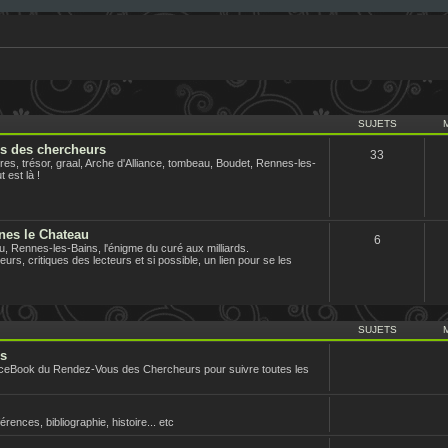
SUJETS
us des chercheurs
33
es, trésor, graal, Arche d'Alliance, tombeau, Boudet, Rennes-les-
 est là !
nes le Chateau
6
 Rennes-les-Bains, l'énigme du curé aux milliards.
urs, critiques des lecteurs et si possible, un lien pour se les
SUJETS
rs
aceBook du Rendez-Vous des Chercheurs pour suivre toutes les
nces, bibliographie, histoire... etc