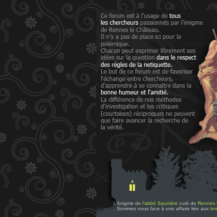
L'énigme de
l'abbé Saunière
curé de
Rennes 
Sommes nous face à une affaire liée aux
tem