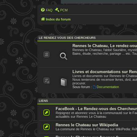
FAQ
PCM
Index du forum
LE RENDEZ VOUS DES CHERCHEURS
Rennes le Chateau, Le rendez-vo
Rennes-le-Chateau, l'abbé Saunière, mystèr
Bains, étude, recherche, partage ... etc. Tout
Livres et documentations sur Ren
Livres et documents sur Rennes-le-Chateau,
Nous tenterons de recenser livres, dvd, aute
procurer.
Sous-forum :
Documentation
LIENS
FaceBook - Le Rendez-vous des Chercheu
Rejoignez et abonnez vous à la communauté sur le F
actualités sur Rennes Le Chateau
Rennes le Chateau sur Wikipedia
La commune de Rennes le Chateau sur WikiPedia: Référe