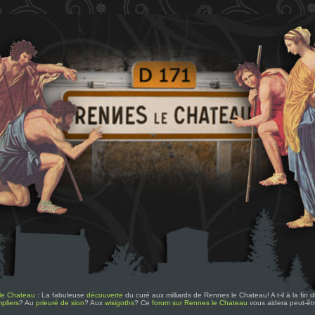
le Chateau
: La fabuleuse
découverte
du curé aux milliards de Rennes le Chateau! A t-il à la fin
pliers
? Au
prieuré de sion
? Aux
wisigoths
? Ce
forum sur Rennes le Chateau
vous aidera peut-êt