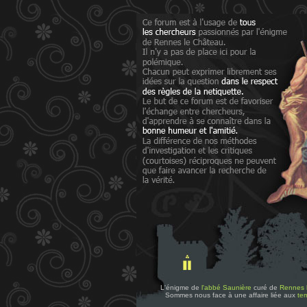
L'énigme de
l'abbé Saunière
curé de
Rennes 
Sommes nous face à une affaire liée aux
tem