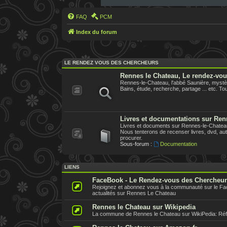
FAQ
PCM
Index du forum
LE RENDEZ VOUS DES CHERCHEURS
Rennes le Chateau, Le rendez-vo
Rennes-le-Chateau, l'abbé Saunière, mystèr
Bains, étude, recherche, partage ... etc. Tout
Livres et documentations sur Ren
Livres et documents sur Rennes-le-Chateau,
Nous tenterons de recenser livres, dvd, aute
procurer.
Sous-forum :
Documentation
LIENS
FaceBook - Le Rendez-vous des Chercheu
Rejoignez et abonnez vous à la communauté sur le F
actualités sur Rennes Le Chateau
Rennes le Chateau sur Wikipedia
La commune de Rennes le Chateau sur WikiPedia: Référe