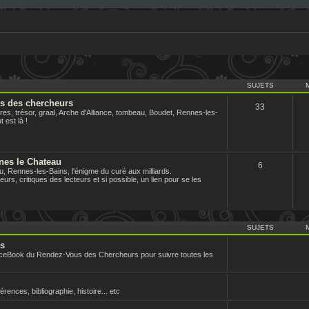
SUJETS
us des chercheurs
33
es, trésor, graal, Arche d'Alliance, tombeau, Boudet, Rennes-les-
 est là !
nes le Chateau
6
 Rennes-les-Bains, l'énigme du curé aux milliards.
urs, critiques des lecteurs et si possible, un lien pour se les
SUJETS
rs
aceBook du Rendez-Vous des Chercheurs pour suivre toutes les
nces, bibliographie, histoire... etc