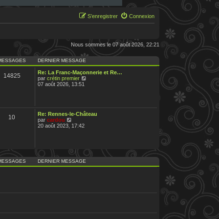
S’enregistrer
Connexion
Nous sommes le 07 août 2026, 22:21
MESSAGES
DERNIER MESSAGE
Re: La Franc-Maçonnerie et Re…
14825
V
par
crétin premier
o
07 août 2026, 13:51
i
r
l
e
d
Re: Rennes-le-Château
10
e
V
par
cardou
r
o
20 août 2023, 17:42
n
i
i
r
e
l
r
e
m
d
e
e
MESSAGES
DERNIER MESSAGE
s
r
s
n
a
i
g
e
e
r
m
e
s
s
a