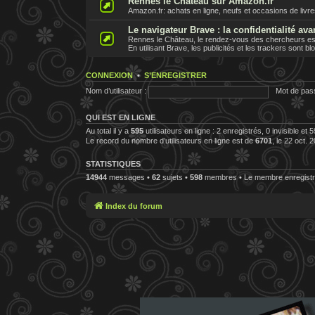
Rennes le Chateau sur Amazon.fr
Amazon.fr: achats en ligne, neufs et occasions de livr
Le navigateur Brave : la confidentialité ava
Rennes le Château, le rendez-vous des chercheurs est 
En utilisant Brave, les publicités et les trackers sont b
CONNEXION
•
S’ENREGISTRER
Nom d’utilisateur :
Mot de pas
QUI EST EN LIGNE
Au total il y a
595
utilisateurs en ligne : 2 enregistrés, 0 invisible et
Le record du nombre d’utilisateurs en ligne est de
6701
, le 22 oct. 
STATISTIQUES
14944
messages •
62
sujets •
598
membres • Le membre enregistré
Index du forum