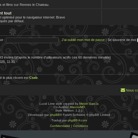
es et films sur Rennes le Chateau.
nt tout
optimisé pour le navigateur internet: Brave
loqués par défaut.
se :
J’ai oublié mon mot de passe
|
Se souvenir de moi
 593 invités (d’après le nombre d’utilisateurs actifs ces 60 dernières minutes)
2025, 11:31
 le plus récent est
Cseb
.
Nous co
Lucid Lime style created by
Melvin García
Co-Author:
MannixMD
Style Version: 1.2.1
Développé par
phpBB
® Forum Software © phpBB Limited
Traduit par
phpBB-fr.com
Confidentialité
|
Conditions