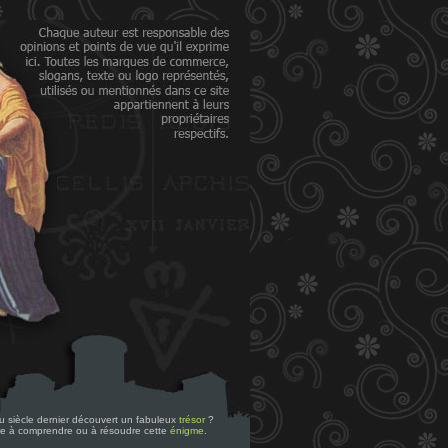
 du siècle dernier découvert un fabuleux
trésor
?
re à comprendre ou à résoudre cette
énigme
.