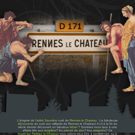
L'énigme de
l'abbé Saunière
curé de
Rennes le Chateau
: La fabuleuse
découverte
du curé aux milliards de Rennes le Chateau! A t-il à la fin du
siècle dernier découvert un fabuleux
trésor
? Sommes nous face à une
affaire liée aux
templiers
? Au
prieuré de sion
? Aux
wisigoths
? Ce
forum sur Rennes le Chateau
vous aidera peut-être à comprendre ou à