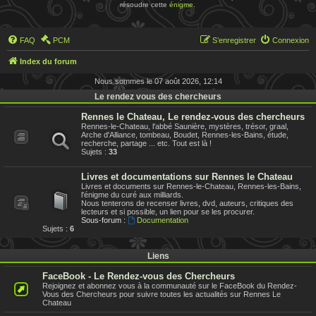
résoudre cette
énigme
.
FAQ
PCM
S’enregistrer
Connexion
Index du forum
Nous sommes le 07 août 2026, 12:14
Le rendez vous des chercheurs
Rennes le Chateau, Le rendez-vous des chercheurs
Rennes-le-Chateau, l'abbé Saunière, mystères, trésor, graal,
Arche d'Alliance, tombeau, Boudet, Rennes-les-Bains, étude,
recherche, partage ... etc. Tout est là !
Sujets :
33
Livres et documentations sur Rennes le Chateau
Livres et documents sur Rennes-le-Chateau, Rennes-les-Bains,
l'énigme du curé aux milliards.
Nous tenterons de recenser livres, dvd, auteurs, critiques des
lecteurs et si possible, un lien pour se les procurer.
Sous-forum :
Documentation
Sujets :
6
Liens
FaceBook - Le Rendez-vous des Chercheurs
Rejoignez et abonnez vous à la communauté sur le FaceBook du Rendez-
Vous des Chercheurs pour suivre toutes les actualités sur Rennes Le
Chateau