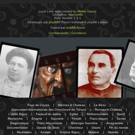
Lucid Lime style created by
Melvin García
Co-Author:
MannixMD
Style Version: 1.2.1
Développé par
phpBB
® Forum Software © phpBB Limited
Traduit par
phpBB-fr.com
Confidentialité
|
Conditions
Pays de Couiza
|
Rennes le Chateau
|
Le Bézu
|
Association Internationale des Chercheurs de Trésors
|
Rennes-le-Château
|
L'abbé Bigou
|
Fauteuil du diable
|
Eglise
|
Référencement
|
DamZ
|
Recherche
|
Enigme
|
Sauniere
|
Forum
|
Franc-maçon
|
Secret
|
Diagnostique
|
Franc-Maçonnerie
|
Bérenger Saunière
|
Anagramme
|
Documentation
|
Gerard De Sede
|
Chercheur
|
Gisors
|
Fin du monde
|
Révélation
|
Arcadie
|
Antoine Bigou
|
Mystere
|
Histoire
|