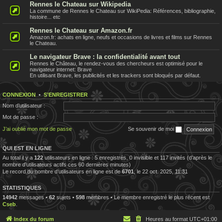
Rennes le Chateau sur Wikipedia
La commune de Rennes le Chateau sur WikiPedia: Références, bibliographie,
histoire... etc
Rennes le Chateau sur Amazon.fr
Amazon.fr: achats en ligne, neufs et occasions de livres et films sur Rennes
le Chateau.
Le navigateur Brave : la confidentialité avant tout
Rennes le Château, le rendez-vous des chercheurs est optimisé pour le
navigateur internet: Brave
En utilisant Brave, les publicités et les trackers sont bloqués par défaut.
CONNEXION
•
S’ENREGISTRER
Nom d’utilisateur :
Mot de passe :
J’ai oublié mon mot de passe
Se souvenir de moi
QUI EST EN LIGNE
Au total il y a
122
utilisateurs en ligne : 5 enregistrés, 0 invisible et 117 invités (d’après le
nombre d’utilisateurs actifs ces 60 dernières minutes)
Le record du nombre d’utilisateurs en ligne est de
6701
, le 22 oct. 2025, 11:31
STATISTIQUES
14942
messages •
62
sujets •
598
membres • Le membre enregistré le plus récent est
Cseb
.
Index du forum
Heures au format
UTC+01:00