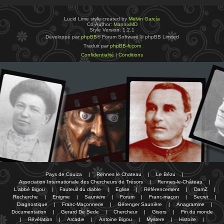
Lucid Lime style created by
Melvin García
Co-Author:
MannixMD
Style Version: 1.2.1
Développé par
phpBB
® Forum Software © phpBB Limited
Traduit par
phpBB-fr.com
Confidentialité
|
Conditions
Pays de Couiza
|
Rennes le Chateau
|
Le Bézu
|
Association Internationale des Chercheurs de Trésors
|
Rennes-le-Château
|
L'abbé Bigou
|
Fauteuil du diable
|
Eglise
|
Référencement
|
DamZ
|
Recherche
|
Enigme
|
Sauniere
|
Forum
|
Franc-maçon
|
Secret
|
Diagnostique
|
Franc-Maçonnerie
|
Bérenger Saunière
|
Anagramme
|
Documentation
|
Gerard De Sede
|
Chercheur
|
Gisors
|
Fin du monde
|
Révélation
|
Arcadie
|
Antoine Bigou
|
Mystere
|
Histoire
|