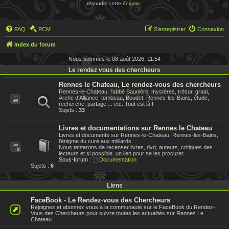
résoudre cette
énigme
.
FAQ
PCM
S’enregistrer
Connexion
Index du forum
Nous sommes le 08 août 2026, 11:54
Le rendez vous des chercheurs
Rennes le Chateau, Le rendez-vous des chercheurs
Rennes-le-Chateau, l'abbé Saunière, mystères, trésor, graal,
Arche d'Alliance, tombeau, Boudet, Rennes-les-Bains, étude,
recherche, partage ... etc. Tout est là !
Sujets :
33
Livres et documentations sur Rennes le Chateau
Livres et documents sur Rennes-le-Chateau, Rennes-les-Bains,
l'énigme du curé aux milliards.
Nous tenterons de recenser livres, dvd, auteurs, critiques des
lecteurs et si possible, un lien pour se les procurer.
Sous-forum :
Documentation
Sujets :
6
Liens
FaceBook - Le Rendez-vous des Chercheurs
Rejoignez et abonnez vous à la communauté sur le FaceBook du Rendez-
Vous des Chercheurs pour suivre toutes les actualités sur Rennes Le
Chateau