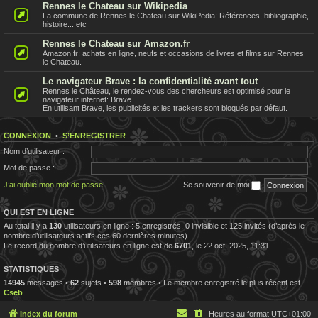
Rennes le Chateau sur Wikipedia
La commune de Rennes le Chateau sur WikiPedia: Références, bibliographie,
histoire... etc
Rennes le Chateau sur Amazon.fr
Amazon.fr: achats en ligne, neufs et occasions de livres et films sur Rennes
le Chateau.
Le navigateur Brave : la confidentialité avant tout
Rennes le Château, le rendez-vous des chercheurs est optimisé pour le
navigateur internet: Brave
En utilisant Brave, les publicités et les trackers sont bloqués par défaut.
CONNEXION
•
S’ENREGISTRER
Nom d’utilisateur :
Mot de passe :
J’ai oublié mon mot de passe
Se souvenir de moi
QUI EST EN LIGNE
Au total il y a
130
utilisateurs en ligne : 5 enregistrés, 0 invisible et 125 invités (d’après le
nombre d’utilisateurs actifs ces 60 dernières minutes)
Le record du nombre d’utilisateurs en ligne est de
6701
, le 22 oct. 2025, 11:31
STATISTIQUES
14945
messages •
62
sujets •
598
membres • Le membre enregistré le plus récent est
Cseb
.
Index du forum
Heures au format
UTC+01:00