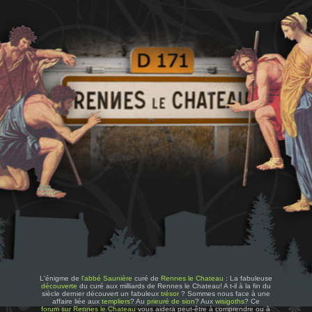
L'énigme de
l'abbé Saunière
curé de
Rennes le Chateau
: La fabuleuse
découverte
du curé aux milliards de Rennes le Chateau! A t-il à la fin du
siècle dernier découvert un fabuleux
trésor
? Sommes nous face à une
affaire liée aux
templiers
? Au
prieuré de sion
? Aux
wisigoths
? Ce
forum sur Rennes le Chateau
vous aidera peut-être à comprendre ou à