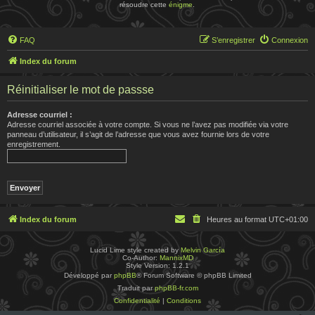
résoudre cette
énigme
.
FAQ
S’enregistrer
Connexion
Index du forum
Réinitialiser le mot de passse
Adresse courriel :
Adresse courriel associée à votre compte. Si vous ne l’avez pas modifiée via votre
panneau d’utilisateur, il s’agit de l’adresse que vous avez fournie lors de votre
enregistrement.
Index du forum
Heures au format
UTC+01:00
Lucid Lime style created by
Melvin García
Co-Author:
MannixMD
Style Version: 1.2.1
Développé par
phpBB
® Forum Software © phpBB Limited
Traduit par
phpBB-fr.com
Confidentialité
|
Conditions