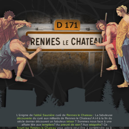
L'énigme de
l'abbé Saunière
curé de
Rennes le Chateau
: La fabuleuse
découverte
du curé aux milliards de Rennes le Chateau! A t-il à la fin du
siècle dernier découvert un fabuleux
trésor
? Sommes nous face à une
affaire liée aux
templiers
? Au
prieuré de sion
? Aux
wisigoths
? Ce
forum sur Rennes le Chateau
vous aidera peut-être à comprendre ou à