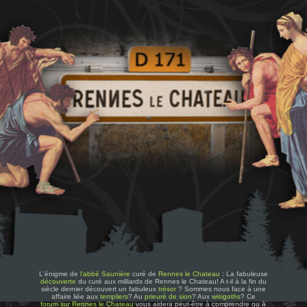
L'énigme de
l'abbé Saunière
curé de
Rennes le Chateau
: La fabuleuse
découverte
du curé aux milliards de Rennes le Chateau! A t-il à la fin du
siècle dernier découvert un fabuleux
trésor
? Sommes nous face à une
affaire liée aux
templiers
? Au
prieuré de sion
? Aux
wisigoths
? Ce
forum sur Rennes le Chateau
vous aidera peut-être à comprendre ou à