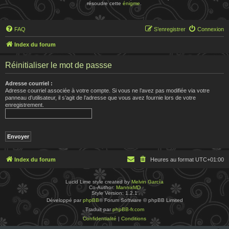
résoudre cette
énigme
.
FAQ
S’enregistrer
Connexion
Index du forum
Réinitialiser le mot de passse
Adresse courriel :
Adresse courriel associée à votre compte. Si vous ne l’avez pas modifiée via votre
panneau d’utilisateur, il s’agit de l’adresse que vous avez fournie lors de votre
enregistrement.
Index du forum
Heures au format
UTC+01:00
Lucid Lime style created by
Melvin García
Co-Author:
MannixMD
Style Version: 1.2.1
Développé par
phpBB
® Forum Software © phpBB Limited
Traduit par
phpBB-fr.com
Confidentialité
|
Conditions