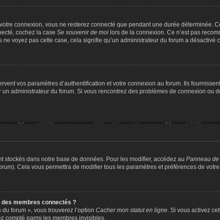
 votre connexion, vous ne resterez connecté que pendant une durée déterminée. Ce
nnecté, cochez la case
Se souvenir de moi
lors de la connexion. Ce n’est pas recomm
us ne voyez pas cette case, cela signifie qu’un administrateur du forum a désactivé ce
ent vos paramètres d’authentification et votre connexion au forum. Ils fournissent 
par un administrateur du forum. Si vous rencontrez des problèmes de connexion ou 
nt stockés dans notre base de données. Pour les modifier, accédez au
Panneau de l
forum). Cela vous permettra de modifier tous les paramètres et préférences de votr
e des membres connectés ?
s du forum », vous trouverez l’option
Cacher mon statut en ligne
. Si vous activez ce
ez compté parmi les membres invisibles.