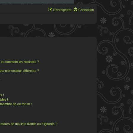
S’enregistrer
Connexion
s et comment les rejoindre ?
s une couleur différente ?
?
s !
bles !
n membre de ce forum !
ateurs de ma liste d’amis ou d’ignorés ?