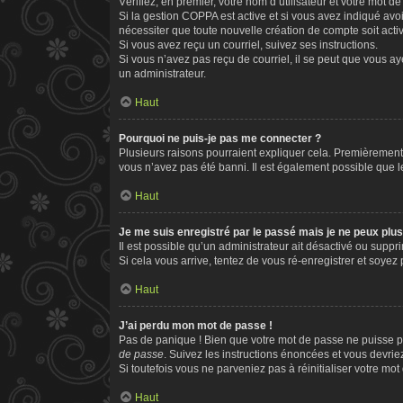
Vérifiez, en premier, votre nom d’utilisateur et votre mot de 
Si la gestion COPPA est active et si vous avez indiqué avo
nécessiter que toute nouvelle création de compte soit act
Si vous avez reçu un courriel, suivez ses instructions.
Si vous n’avez pas reçu de courriel, il se peut que vous aye
un administrateur.
Haut
Pourquoi ne puis-je pas me connecter ?
Plusieurs raisons pourraient expliquer cela. Premièrement, 
vous n’avez pas été banni. Il est également possible que le p
Haut
Je me suis enregistré par le passé mais je ne peux plu
Il est possible qu’un administrateur ait désactivé ou supp
Si cela vous arrive, tentez de vous ré-enregistrer et soyez p
Haut
J’ai perdu mon mot de passe !
Pas de panique ! Bien que votre mot de passe ne puisse pas
de passe
. Suivez les instructions énoncées et vous devri
Si toutefois vous ne parveniez pas à réinitialiser votre mo
Haut