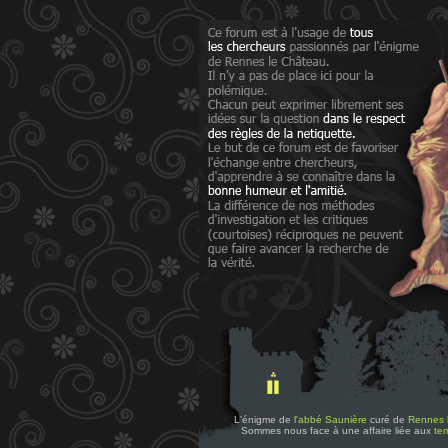
L'énigme de
l'abbé Saunière
curé de
Rennes 
Sommes nous face à une affaire liée aux
tem