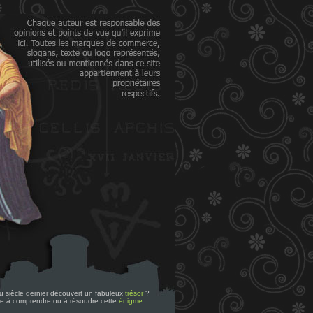
 du siècle dernier découvert un fabuleux
trésor
?
re à comprendre ou à résoudre cette
énigme
.