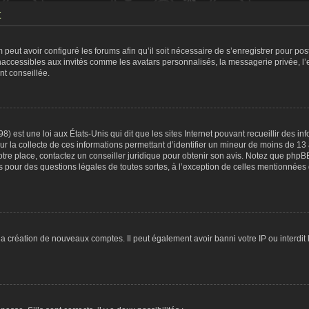
t
 peut avoir configuré les forums afin qu’il soit nécessaire de s’enregistrer pour po
naccessibles aux invités comme les avatars personnalisés, la messagerie privée, l
nt conseillée.
8) est une loi aux États-Unis qui dit que les sites Internet pouvant recueillir des 
ur la collecte de ces informations permettant d’identifier un mineur de moins de 13
otre place, contactez un conseiller juridique pour obtenir son avis. Notez que phpB
tés pour des questions légales de toutes sortes, à l’exception de celles mentionnées
 la création de nouveaux comptes. Il peut également avoir banni votre IP ou interdit 