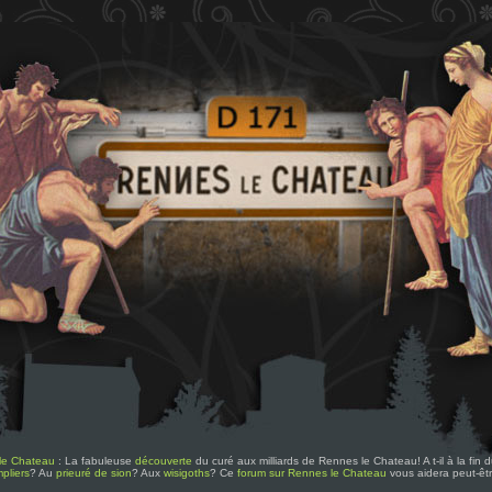
le Chateau
: La fabuleuse
découverte
du curé aux milliards de Rennes le Chateau! A t-il à la fin
pliers
? Au
prieuré de sion
? Aux
wisigoths
? Ce
forum sur Rennes le Chateau
vous aidera peut-êt