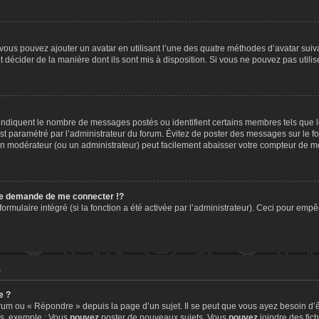
» vous pouvez ajouter un avatar en utilisant l’une des quatre méthodes d’avatar suiva
t décider de la manière dont ils sont mis à disposition. Si vous ne pouvez pas utilis
, indiquent le nombre de messages postés ou identifient certains membres tels que 
 est paramétré par l’administrateur du forum. Évitez de poster des messages sur le f
t un modérateur (ou un administrateur) peut facilement abaisser votre compteur de 
e demande de me connecter !?
mulaire intégré (si la fonction a été activée par l’administrateur). Ceci pour empêch
s
e ?
um ou « Répondre » depuis la page d’un sujet. Il se peut que vous ayez besoin d’ê
ms, exemple : Vous
pouvez
poster de nouveaux sujets, Vous
pouvez
joindre des fichi