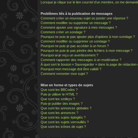
Lorsque je clique sur le lien
courriel
d’un membre, on me demande
Problèmes liés à la publication de messages
Comment créer un nouveau sujet ou poster une réponse ?
Comment modifier ou supprimer un message ?
Comment ajouter une signature à mes messages ?
Comment créer un sondage ?
Pourquoi ne puis-je pas ajouter plus d’options à mon sondage ?
Comment modifier ou supprimer un sondage ?
Pourquoi ne puis-je pas accéder à un forum ?
Pourquoi ne puis-je pas joindre des fichiers à mon message ?
Pourquoi ai-je reçu un avertissement ?
Comment rapporter des messages à un modérateur ?
À quoi sert le bouton « Sauvegarder » dans la page de rédactio
Pourquoi mon message doit être validé ?
Comment remonter mon sujet ?
Mise en forme et types de sujets
Que sont les BBCodes ?
Puis-je utiliser le HTML ?
Que sont les smileys ?
Puis-je publier des images ?
Que sont les annonces globales ?
Que sont les annonces ?
Que sont les sujets épinglés ?
Que sont les sujets verrouillés ?
Que sont les icônes de sujet ?