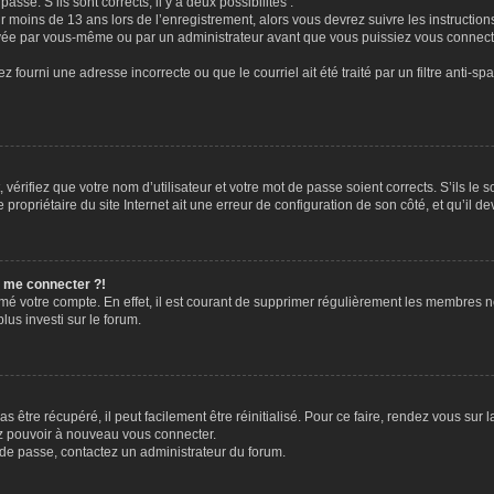
passe. S’ils sont corrects, il y a deux possibilités :
ir moins de 13 ans lors de l’enregistrement, alors vous devrez suivre les instructi
ivée par vous-même ou par un administrateur avant que vous puissiez vous connecter
z fourni une adresse incorrecte ou que le courriel ait été traité par un filtre anti-sp
vérifiez que votre nom d’utilisateur et votre mot de passe soient corrects. S’ils le 
ropriétaire du site Internet ait une erreur de configuration de son côté, et qu’il dev
s me connecter ?!
rimé votre compte. En effet, il est courant de supprimer régulièrement les membres n
lus investi sur le forum.
 être récupéré, il peut facilement être réinitialisé. Pour ce faire, rendez vous sur
ez pouvoir à nouveau vous connecter.
t de passe, contactez un administrateur du forum.