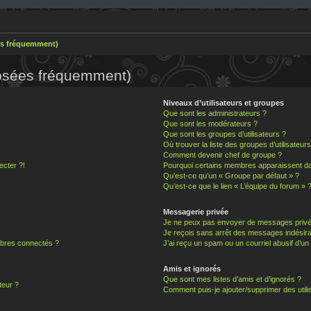
es fréquemment)
posées fréquemment)
Niveaux d’utilisateurs et groupes
Que sont les administrateurs ?
Que sont les modérateurs ?
Que sont les groupes d’utilisateurs ?
Où trouver la liste des groupes d’utilisateur
Comment devenir chef de groupe ?
ecter ?!
Pourquoi certains membres apparaissent dan
Qu’est-ce qu’un « Groupe par défaut » ?
Qu’est-ce que le lien « L’équipe du forum » 
Messagerie privée
Je ne peux pas envoyer de messages privé
Je reçois sans arrêt des messages indésira
bres connectés ?
J’ai reçu un spam ou un courriel abusif d’u
!
Amis et ignorés
Que sont mes listes d’amis et d’ignorés ?
teur ?
Comment puis-je ajouter/supprimer des utilis