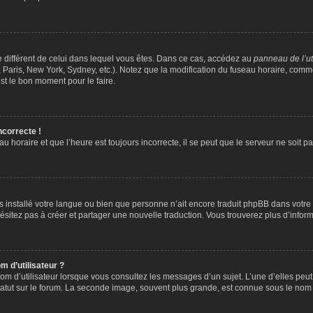
ire différent de celui dans lequel vous êtes. Dans ce cas, accédez au
panneau de l’ut
 Paris, New York, Sydney, etc.). Notez que la modification du fuseau horaire, comm
st le bon moment pour le faire.
ncorrecte !
u horaire et que l’heure est toujours incorrecte, il se peut que le serveur ne soit 
 pas installé votre langue ou bien que personne n’ait encore traduit phpBB dans vo
’hésitez pas à créer et partager une nouvelle traduction. Vous trouverez plus d’inform
 d’utilisateur ?
om d’utilisateur lorsque vous consultez les messages d’un sujet. L’une d’elles peu
atut sur le forum. La seconde image, souvent plus grande, est connue sous le nom