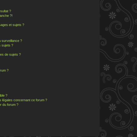
sultat ?
anche ?!
ages et sujets ?
a surveillance ?
 sujets ?
es de sujets ?
orum ?
ible ?
ns légales concernant ce forum ?
r du forum ?