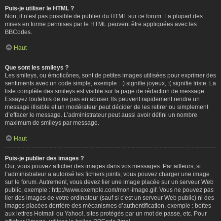
Puis-je utiliser le HTML ?
Non, il n’est pas possible de publier du HTML sur ce forum. La plupart des
mises en forme permises par le HTML peuvent être appliquées avec les
BBCodes.
Haut
Que sont les smileys ?
Les smileys, ou émoticônes, sont de petites images utilisées pour exprimer des
sentiments avec un code simple, exemple : :) signifie joyeux, :( signifie triste. La
liste complète des smileys est visible sur la page de rédaction de message.
Essayez toutefois de ne pas en abuser. Ils peuvent rapidement rendre un
message illisible et un modérateur peut décider de les retirer ou simplement
d’effacer le message. L’administrateur peut aussi avoir défini un nombre
maximum de smileys par message.
Haut
Puis-je publier des images ?
Oui, vous pouvez afficher des images dans vos messages. Par ailleurs, si
l’administrateur a autorisé les fichiers joints, vous pouvez charger une image
sur le forum. Autrement, vous devez lier une image placée sur un serveur Web
public, exemple : http://www.exemple.com/mon-image.gif. Vous ne pouvez pas
lier des images de votre ordinateur (sauf si c’est un serveur Web public) ni des
images placées derrière des mécanismes d’authentification, exemple : boîtes
aux lettres Hotmail ou Yahoo!, sites protégés par un mot de passe, etc. Pour