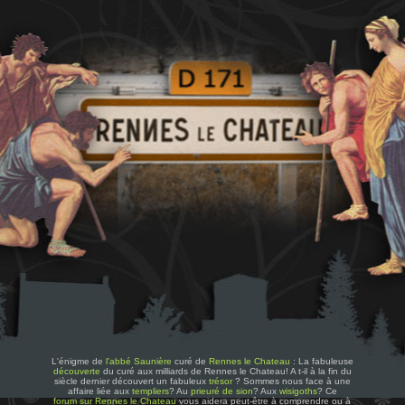
L'énigme de
l'abbé Saunière
curé de
Rennes le Chateau
: La fabuleuse
découverte
du curé aux milliards de Rennes le Chateau! A t-il à la fin du
siècle dernier découvert un fabuleux
trésor
? Sommes nous face à une
affaire liée aux
templiers
? Au
prieuré de sion
? Aux
wisigoths
? Ce
forum sur Rennes le Chateau
vous aidera peut-être à comprendre ou à