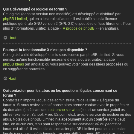
Qui a développé ce logiciel de forum ?
Ce logiciel (dans sa version non modifiée) est développé et distribué par
phpBB Limited
, qui en a les droits d’auteur. Il est publié sous la licence
publique générale GNU version 2 (GPL-2.0) et peut être diffusé librement. Pour
plus d’informations, visitez la page «
À propos de phpBB
» (en anglais).
Haut
Pourquoi la fonctionnalité X n’est pas disponible ?
Ce logiciel a été développé et mis sous licence par phpBB Limited. Si vous
pensez qu’une fonctionnalité nécessite d’être ajoutée, visitez la page
phpBB Ideas
(en anglais) où vous pouvez voter pour des idées proposées ou
en suggérer de nouvelles.
Haut
Qui contacter pour les abus ou les questions légales concernant ce
forum ?
Contactez n’importe lequel des administrateurs de la liste « L’équipe du
forum ». Si vous restez sans réponse alors prenez contact avec le propriétaire
du domaine (en faisant une
recherche sur whois
) ou si un service gratuit est
utilisé (exemple : Yahoo!, Free, f2s.com, etc.), avec le service de gestion ou des
abus. Notez que phpBB Limited
n’a absolument aucun contrôle
et ne peut
être, en aucun cas, tenu pour responsable sur
comment
,
où
ou
par qui
ce
forum est utilisé. Il est inutile de contacter phpBB Limited pour toute question
légale (cessions et désistements, responsabilité, propos diffamatoires, etc.)