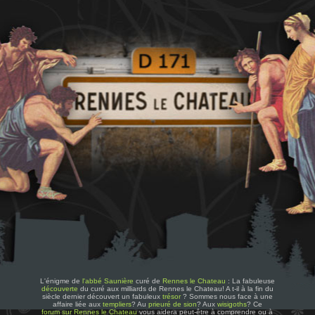
L'énigme de
l'abbé Saunière
curé de
Rennes le Chateau
: La fabuleuse
découverte
du curé aux milliards de Rennes le Chateau! A t-il à la fin du
siècle dernier découvert un fabuleux
trésor
? Sommes nous face à une
affaire liée aux
templiers
? Au
prieuré de sion
? Aux
wisigoths
? Ce
forum sur Rennes le Chateau
vous aidera peut-être à comprendre ou à