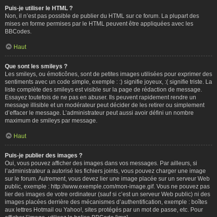
Puis-je utiliser le HTML ?
Non, il n’est pas possible de publier du HTML sur ce forum. La plupart des
mises en forme permises par le HTML peuvent être appliquées avec les
BBCodes.
Haut
Que sont les smileys ?
Les smileys, ou émoticônes, sont de petites images utilisées pour exprimer des
sentiments avec un code simple, exemple : :) signifie joyeux, :( signifie triste. La
liste complète des smileys est visible sur la page de rédaction de message.
Essayez toutefois de ne pas en abuser. Ils peuvent rapidement rendre un
message illisible et un modérateur peut décider de les retirer ou simplement
d’effacer le message. L’administrateur peut aussi avoir défini un nombre
maximum de smileys par message.
Haut
Puis-je publier des images ?
Oui, vous pouvez afficher des images dans vos messages. Par ailleurs, si
l’administrateur a autorisé les fichiers joints, vous pouvez charger une image
sur le forum. Autrement, vous devez lier une image placée sur un serveur Web
public, exemple : http://www.exemple.com/mon-image.gif. Vous ne pouvez pas
lier des images de votre ordinateur (sauf si c’est un serveur Web public) ni des
images placées derrière des mécanismes d’authentification, exemple : boîtes
aux lettres Hotmail ou Yahoo!, sites protégés par un mot de passe, etc. Pour