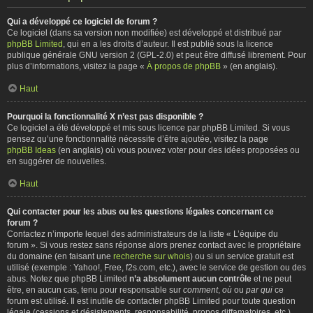
Qui a développé ce logiciel de forum ?
Ce logiciel (dans sa version non modifiée) est développé et distribué par
phpBB Limited
, qui en a les droits d’auteur. Il est publié sous la licence
publique générale GNU version 2 (GPL-2.0) et peut être diffusé librement. Pour
plus d’informations, visitez la page «
À propos de phpBB
» (en anglais).
Haut
Pourquoi la fonctionnalité X n’est pas disponible ?
Ce logiciel a été développé et mis sous licence par phpBB Limited. Si vous
pensez qu’une fonctionnalité nécessite d’être ajoutée, visitez la page
phpBB Ideas
(en anglais) où vous pouvez voter pour des idées proposées ou
en suggérer de nouvelles.
Haut
Qui contacter pour les abus ou les questions légales concernant ce
forum ?
Contactez n’importe lequel des administrateurs de la liste « L’équipe du
forum ». Si vous restez sans réponse alors prenez contact avec le propriétaire
du domaine (en faisant une
recherche sur whois
) ou si un service gratuit est
utilisé (exemple : Yahoo!, Free, f2s.com, etc.), avec le service de gestion ou des
abus. Notez que phpBB Limited
n’a absolument aucun contrôle
et ne peut
être, en aucun cas, tenu pour responsable sur
comment
,
où
ou
par qui
ce
forum est utilisé. Il est inutile de contacter phpBB Limited pour toute question
légale (cessions et désistements, responsabilité, propos diffamatoires, etc.)