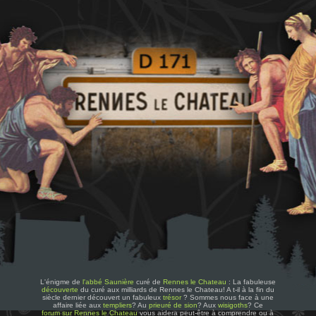
L'énigme de
l'abbé Saunière
curé de
Rennes le Chateau
: La fabuleuse
découverte
du curé aux milliards de Rennes le Chateau! A t-il à la fin du
siècle dernier découvert un fabuleux
trésor
? Sommes nous face à une
affaire liée aux
templiers
? Au
prieuré de sion
? Aux
wisigoths
? Ce
forum sur Rennes le Chateau
vous aidera peut-être à comprendre ou à