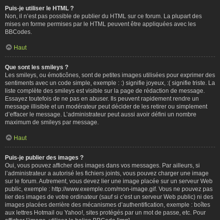
Puis-je utiliser le HTML ?
Non, il n’est pas possible de publier du HTML sur ce forum. La plupart des
mises en forme permises par le HTML peuvent être appliquées avec les
BBCodes.
Haut
Que sont les smileys ?
Les smileys, ou émoticônes, sont de petites images utilisées pour exprimer des
sentiments avec un code simple, exemple : :) signifie joyeux, :( signifie triste. La
liste complète des smileys est visible sur la page de rédaction de message.
Essayez toutefois de ne pas en abuser. Ils peuvent rapidement rendre un
message illisible et un modérateur peut décider de les retirer ou simplement
d’effacer le message. L’administrateur peut aussi avoir défini un nombre
maximum de smileys par message.
Haut
Puis-je publier des images ?
Oui, vous pouvez afficher des images dans vos messages. Par ailleurs, si
l’administrateur a autorisé les fichiers joints, vous pouvez charger une image
sur le forum. Autrement, vous devez lier une image placée sur un serveur Web
public, exemple : http://www.exemple.com/mon-image.gif. Vous ne pouvez pas
lier des images de votre ordinateur (sauf si c’est un serveur Web public) ni des
images placées derrière des mécanismes d’authentification, exemple : boîtes
aux lettres Hotmail ou Yahoo!, sites protégés par un mot de passe, etc. Pour