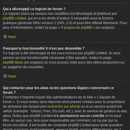
Qui a développé ce logiciel de forum ?
Ce logiciel (dans sa version non modifiée) est développé et distribué par
phpBB Limited
, qui en a les droits d’auteur. Il est publié sous la licence
publique générale GNU version 2 (GPL-2.0) et peut être diffusé librement. Pour
plus d’informations, visitez la page «
À propos de phpBB
» (en anglais).
Haut
Pourquoi la fonctionnalité X n’est pas disponible ?
Ce logiciel a été développé et mis sous licence par phpBB Limited. Si vous
pensez qu’une fonctionnalité nécessite d’être ajoutée, visitez la page
phpBB Ideas
(en anglais) où vous pouvez voter pour des idées proposées ou
en suggérer de nouvelles.
Haut
Qui contacter pour les abus ou les questions légales concernant ce
forum ?
Contactez n’importe lequel des administrateurs de la liste « L’équipe du
forum ». Si vous restez sans réponse alors prenez contact avec le propriétaire
du domaine (en faisant une
recherche sur whois
) ou si un service gratuit est
utilisé (exemple : Yahoo!, Free, f2s.com, etc.), avec le service de gestion ou des
abus. Notez que phpBB Limited
n’a absolument aucun contrôle
et ne peut
être, en aucun cas, tenu pour responsable sur
comment
,
où
ou
par qui
ce
forum est utilisé. Il est inutile de contacter phpBB Limited pour toute question
légale (cessions et désistements, responsabilité, propos diffamatoires, etc.)