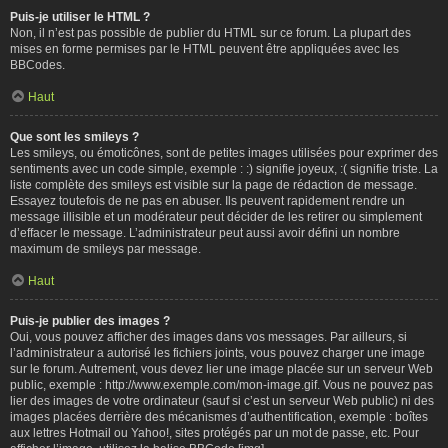
Puis-je utiliser le HTML ?
Non, il n’est pas possible de publier du HTML sur ce forum. La plupart des
mises en forme permises par le HTML peuvent être appliquées avec les
BBCodes.
Haut
Que sont les smileys ?
Les smileys, ou émoticônes, sont de petites images utilisées pour exprimer des
sentiments avec un code simple, exemple : :) signifie joyeux, :( signifie triste. La
liste complète des smileys est visible sur la page de rédaction de message.
Essayez toutefois de ne pas en abuser. Ils peuvent rapidement rendre un
message illisible et un modérateur peut décider de les retirer ou simplement
d’effacer le message. L’administrateur peut aussi avoir défini un nombre
maximum de smileys par message.
Haut
Puis-je publier des images ?
Oui, vous pouvez afficher des images dans vos messages. Par ailleurs, si
l’administrateur a autorisé les fichiers joints, vous pouvez charger une image
sur le forum. Autrement, vous devez lier une image placée sur un serveur Web
public, exemple : http://www.exemple.com/mon-image.gif. Vous ne pouvez pas
lier des images de votre ordinateur (sauf si c’est un serveur Web public) ni des
images placées derrière des mécanismes d’authentification, exemple : boîtes
aux lettres Hotmail ou Yahoo!, sites protégés par un mot de passe, etc. Pour