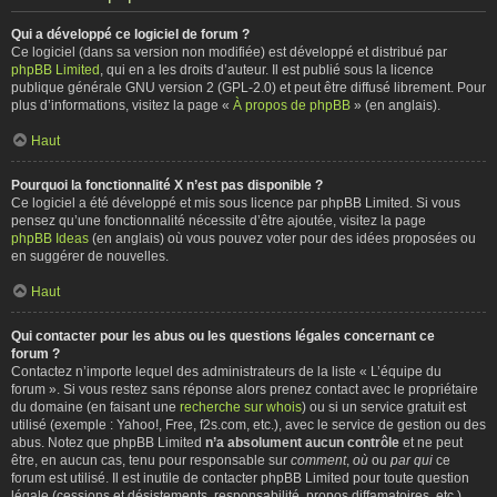
Qui a développé ce logiciel de forum ?
Ce logiciel (dans sa version non modifiée) est développé et distribué par
phpBB Limited
, qui en a les droits d’auteur. Il est publié sous la licence
publique générale GNU version 2 (GPL-2.0) et peut être diffusé librement. Pour
plus d’informations, visitez la page «
À propos de phpBB
» (en anglais).
Haut
Pourquoi la fonctionnalité X n’est pas disponible ?
Ce logiciel a été développé et mis sous licence par phpBB Limited. Si vous
pensez qu’une fonctionnalité nécessite d’être ajoutée, visitez la page
phpBB Ideas
(en anglais) où vous pouvez voter pour des idées proposées ou
en suggérer de nouvelles.
Haut
Qui contacter pour les abus ou les questions légales concernant ce
forum ?
Contactez n’importe lequel des administrateurs de la liste « L’équipe du
forum ». Si vous restez sans réponse alors prenez contact avec le propriétaire
du domaine (en faisant une
recherche sur whois
) ou si un service gratuit est
utilisé (exemple : Yahoo!, Free, f2s.com, etc.), avec le service de gestion ou des
abus. Notez que phpBB Limited
n’a absolument aucun contrôle
et ne peut
être, en aucun cas, tenu pour responsable sur
comment
,
où
ou
par qui
ce
forum est utilisé. Il est inutile de contacter phpBB Limited pour toute question
légale (cessions et désistements, responsabilité, propos diffamatoires, etc.)