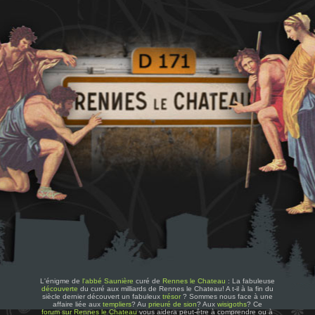
L'énigme de
l'abbé Saunière
curé de
Rennes le Chateau
: La fabuleuse
découverte
du curé aux milliards de Rennes le Chateau! A t-il à la fin du
siècle dernier découvert un fabuleux
trésor
? Sommes nous face à une
affaire liée aux
templiers
? Au
prieuré de sion
? Aux
wisigoths
? Ce
forum sur Rennes le Chateau
vous aidera peut-être à comprendre ou à