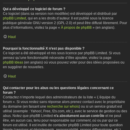
Qui a développé ce logiciel de forum ?
Ce logiciel (dans sa version non modifiée) est développé et distribué par
phpBB Limited
, qui en a les droits d’auteur. Il est publié sous la licence
publique générale GNU version 2 (GPL-2.0) et peut être diffusé librement. Pour
plus d’informations, visitez la page «
À propos de phpBB
» (en anglais).
Haut
Pourquoi la fonctionnalité X n’est pas disponible ?
Ce logiciel a été développé et mis sous licence par phpBB Limited. Si vous
pensez qu’une fonctionnalité nécessite d’être ajoutée, visitez la page
phpBB Ideas
(en anglais) où vous pouvez voter pour des idées proposées ou
en suggérer de nouvelles.
Haut
Qui contacter pour les abus ou les questions légales concernant ce
forum ?
Contactez n’importe lequel des administrateurs de la liste « L’équipe du
forum ». Si vous restez sans réponse alors prenez contact avec le propriétaire
du domaine (en faisant une
recherche sur whois
) ou si un service gratuit est
utilisé (exemple : Yahoo!, Free, f2s.com, etc.), avec le service de gestion ou des
abus. Notez que phpBB Limited
n’a absolument aucun contrôle
et ne peut
être, en aucun cas, tenu pour responsable sur
comment
,
où
ou
par qui
ce
forum est utilisé. Il est inutile de contacter phpBB Limited pour toute question
légale (cessions et désistements, responsabilité, propos diffamatoires, etc.)