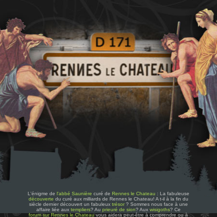
L'énigme de
l'abbé Saunière
curé de
Rennes le Chateau
: La fabuleuse
découverte
du curé aux milliards de Rennes le Chateau! A t-il à la fin du
siècle dernier découvert un fabuleux
trésor
? Sommes nous face à une
affaire liée aux
templiers
? Au
prieuré de sion
? Aux
wisigoths
? Ce
forum sur Rennes le Chateau
vous aidera peut-être à comprendre ou à