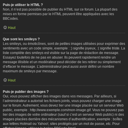
Puis-je utiliser le HTML ?
Non, il n’est pas possible de publier du HTML sur ce forum. La plupart des
mises en forme permises par le HTML peuvent être appliquées avec les
BBCodes.
Haut
Que sont les smileys ?
Les smileys, ou émoticônes, sont de petites images utilisées pour exprimer des
sentiments avec un code simple, exemple : :) signifie joyeux, :( signifie triste. La
liste complète des smileys est visible sur la page de rédaction de message.
Essayez toutefois de ne pas en abuser. Ils peuvent rapidement rendre un
message illisible et un modérateur peut décider de les retirer ou simplement
d’effacer le message. L’administrateur peut aussi avoir défini un nombre
maximum de smileys par message.
Haut
Puis-je publier des images ?
Oui, vous pouvez afficher des images dans vos messages. Par ailleurs, si
l’administrateur a autorisé les fichiers joints, vous pouvez charger une image
sur le forum. Autrement, vous devez lier une image placée sur un serveur Web
public, exemple : http://www.exemple.com/mon-image.gif. Vous ne pouvez pas
lier des images de votre ordinateur (sauf si c’est un serveur Web public) ni des
images placées derrière des mécanismes d’authentification, exemple : boîtes
aux lettres Hotmail ou Yahoo!, sites protégés par un mot de passe, etc. Pour