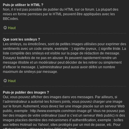
Puis-je utiliser le HTML ?
Non, il n’est pas possible de publier du HTML sur ce forum. La plupart des
mises en forme permises par le HTML peuvent être appliquées avec les
BBCodes.
Haut
Que sont les smileys ?
Les smileys, ou émoticônes, sont de petites images utilisées pour exprimer des
sentiments avec un code simple, exemple : :) signifie joyeux, :( signifie triste. La
liste complète des smileys est visible sur la page de rédaction de message.
Essayez toutefois de ne pas en abuser. Ils peuvent rapidement rendre un
message illisible et un modérateur peut décider de les retirer ou simplement
d’effacer le message. L’administrateur peut aussi avoir défini un nombre
maximum de smileys par message.
Haut
Puis-je publier des images ?
Oui, vous pouvez afficher des images dans vos messages. Par ailleurs, si
l’administrateur a autorisé les fichiers joints, vous pouvez charger une image
sur le forum. Autrement, vous devez lier une image placée sur un serveur Web
public, exemple : http://www.exemple.com/mon-image.gif. Vous ne pouvez pas
lier des images de votre ordinateur (sauf si c’est un serveur Web public) ni des
images placées derrière des mécanismes d’authentification, exemple : boîtes
aux lettres Hotmail ou Yahoo!, sites protégés par un mot de passe, etc. Pour