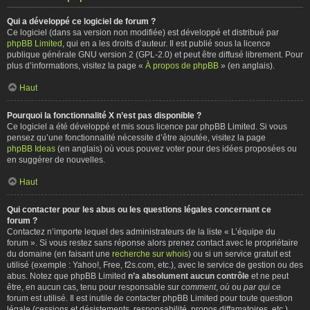
Qui a développé ce logiciel de forum ?
Ce logiciel (dans sa version non modifiée) est développé et distribué par
phpBB Limited
, qui en a les droits d’auteur. Il est publié sous la licence
publique générale GNU version 2 (GPL-2.0) et peut être diffusé librement. Pour
plus d’informations, visitez la page «
À propos de phpBB
» (en anglais).
Haut
Pourquoi la fonctionnalité X n’est pas disponible ?
Ce logiciel a été développé et mis sous licence par phpBB Limited. Si vous
pensez qu’une fonctionnalité nécessite d’être ajoutée, visitez la page
phpBB Ideas
(en anglais) où vous pouvez voter pour des idées proposées ou
en suggérer de nouvelles.
Haut
Qui contacter pour les abus ou les questions légales concernant ce
forum ?
Contactez n’importe lequel des administrateurs de la liste « L’équipe du
forum ». Si vous restez sans réponse alors prenez contact avec le propriétaire
du domaine (en faisant une
recherche sur whois
) ou si un service gratuit est
utilisé (exemple : Yahoo!, Free, f2s.com, etc.), avec le service de gestion ou des
abus. Notez que phpBB Limited
n’a absolument aucun contrôle
et ne peut
être, en aucun cas, tenu pour responsable sur
comment
,
où
ou
par qui
ce
forum est utilisé. Il est inutile de contacter phpBB Limited pour toute question
légale (cessions et désistements, responsabilité, propos diffamatoires, etc.)