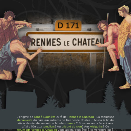
L'énigme de
l'abbé Saunière
curé de
Rennes le Chateau
: La fabuleuse
découverte
du curé aux milliards de Rennes le Chateau! A t-il à la fin du
siècle dernier découvert un fabuleux
trésor
? Sommes nous face à une
affaire liée aux
templiers
? Au
prieuré de sion
? Aux
wisigoths
? Ce
forum sur Rennes le Chateau
vous aidera peut-être à comprendre ou à