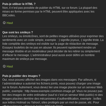
Puis-je utiliser le HTML ?
Non, il n’est pas possible de publier du HTML sur ce forum. La plupart des
mises en forme permises par le HTML peuvent être appliquées avec les
BBCodes.
Haut
Que sont les smileys ?
Les smileys, ou émoticônes, sont de petites images utilisées pour exprimer des
sentiments avec un code simple, exemple : :) signifie joyeux, :( signifie triste. La
liste complète des smileys est visible sur la page de rédaction de message.
Essayez toutefois de ne pas en abuser. Ils peuvent rapidement rendre un
message illisible et un modérateur peut décider de les retirer ou simplement
d’effacer le message. L’administrateur peut aussi avoir défini un nombre
maximum de smileys par message.
Haut
Puis-je publier des images ?
Oui, vous pouvez afficher des images dans vos messages. Par ailleurs, si
l’administrateur a autorisé les fichiers joints, vous pouvez charger une image
sur le forum. Autrement, vous devez lier une image placée sur un serveur Web
public, exemple : http://www.exemple.com/mon-image.gif. Vous ne pouvez pas
lier des images de votre ordinateur (sauf si c’est un serveur Web public) ni des
images placées derrière des mécanismes d’authentification, exemple : boîtes
aux lettres Hotmail ou Yahoo!, sites protégés par un mot de passe, etc. Pour