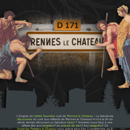
L'énigme de
l'abbé Saunière
curé de
Rennes le Chateau
: La fabuleuse
découverte
du curé aux milliards de Rennes le Chateau! A t-il à la fin du
siècle dernier découvert un fabuleux
trésor
? Sommes nous face à une
affaire liée aux
templiers
? Au
prieuré de sion
? Aux
wisigoths
? Ce
forum sur Rennes le Chateau
vous aidera peut-être à comprendre ou à