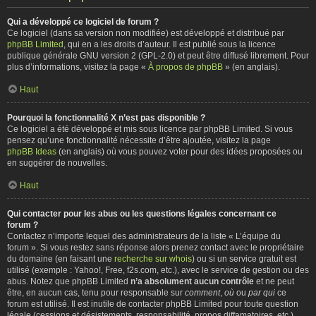
Qui a développé ce logiciel de forum ?
Ce logiciel (dans sa version non modifiée) est développé et distribué par
phpBB Limited
, qui en a les droits d’auteur. Il est publié sous la licence
publique générale GNU version 2 (GPL-2.0) et peut être diffusé librement. Pour
plus d’informations, visitez la page «
À propos de phpBB
» (en anglais).
Haut
Pourquoi la fonctionnalité X n’est pas disponible ?
Ce logiciel a été développé et mis sous licence par phpBB Limited. Si vous
pensez qu’une fonctionnalité nécessite d’être ajoutée, visitez la page
phpBB Ideas
(en anglais) où vous pouvez voter pour des idées proposées ou
en suggérer de nouvelles.
Haut
Qui contacter pour les abus ou les questions légales concernant ce
forum ?
Contactez n’importe lequel des administrateurs de la liste « L’équipe du
forum ». Si vous restez sans réponse alors prenez contact avec le propriétaire
du domaine (en faisant une
recherche sur whois
) ou si un service gratuit est
utilisé (exemple : Yahoo!, Free, f2s.com, etc.), avec le service de gestion ou des
abus. Notez que phpBB Limited
n’a absolument aucun contrôle
et ne peut
être, en aucun cas, tenu pour responsable sur
comment
,
où
ou
par qui
ce
forum est utilisé. Il est inutile de contacter phpBB Limited pour toute question
légale (cessions et désistements, responsabilité, propos diffamatoires, etc.)