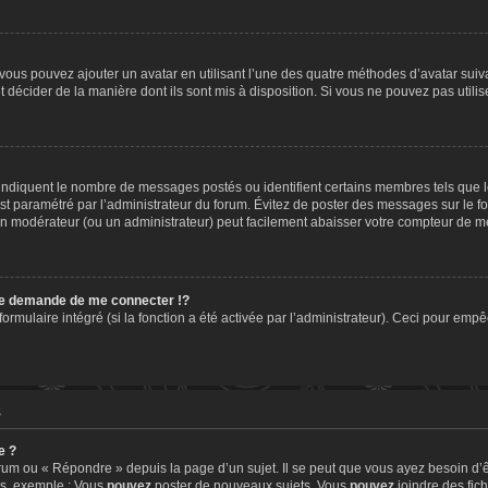
» vous pouvez ajouter un avatar en utilisant l’une des quatre méthodes d’avatar suiva
t décider de la manière dont ils sont mis à disposition. Si vous ne pouvez pas utilis
, indiquent le nombre de messages postés ou identifient certains membres tels que 
 est paramétré par l’administrateur du forum. Évitez de poster des messages sur le f
t un modérateur (ou un administrateur) peut facilement abaisser votre compteur de 
e demande de me connecter !?
mulaire intégré (si la fonction a été activée par l’administrateur). Ceci pour empêch
s
e ?
um ou « Répondre » depuis la page d’un sujet. Il se peut que vous ayez besoin d’ê
ms, exemple : Vous
pouvez
poster de nouveaux sujets, Vous
pouvez
joindre des fichi