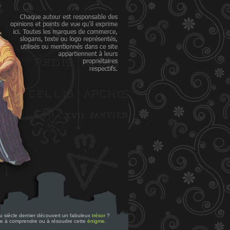
 du siècle dernier découvert un fabuleux
trésor
?
re à comprendre ou à résoudre cette
énigme
.