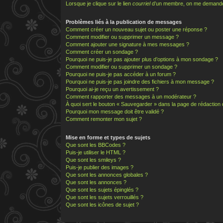
Lorsque je clique sur le lien
courriel
d’un membre, on me demande
Problèmes liés à la publication de messages
Comment créer un nouveau sujet ou poster une réponse ?
Comment modifier ou supprimer un message ?
Comment ajouter une signature à mes messages ?
Comment créer un sondage ?
Pourquoi ne puis-je pas ajouter plus d’options à mon sondage ?
Comment modifier ou supprimer un sondage ?
Pourquoi ne puis-je pas accéder à un forum ?
Pourquoi ne puis-je pas joindre des fichiers à mon message ?
Pourquoi ai-je reçu un avertissement ?
Comment rapporter des messages à un modérateur ?
À quoi sert le bouton « Sauvegarder » dans la page de rédactio
Pourquoi mon message doit être validé ?
Comment remonter mon sujet ?
Mise en forme et types de sujets
Que sont les BBCodes ?
Puis-je utiliser le HTML ?
Que sont les smileys ?
Puis-je publier des images ?
Que sont les annonces globales ?
Que sont les annonces ?
Que sont les sujets épinglés ?
Que sont les sujets verrouillés ?
Que sont les icônes de sujet ?