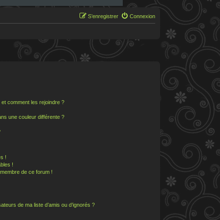
S’enregistrer
Connexion
s et comment les rejoindre ?
s une couleur différente ?
?
s !
bles !
n membre de ce forum !
ateurs de ma liste d’amis ou d’ignorés ?