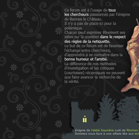
L'énigme de
l'abbé Saunière
curé de
Rennes 
Sommes nous face à une affaire liée aux
tem