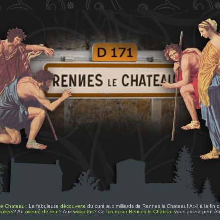
le Chateau
: La fabuleuse
découverte
du curé aux milliards de Rennes le Chateau! A t-il à la fin
pliers
? Au
prieuré de sion
? Aux
wisigoths
? Ce
forum sur Rennes le Chateau
vous aidera peut-êt