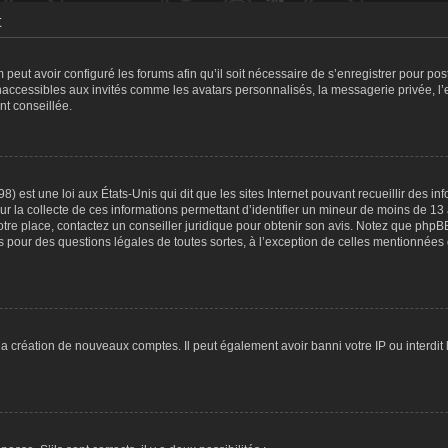
t
 peut avoir configuré les forums afin qu’il soit nécessaire de s’enregistrer pour po
naccessibles aux invités comme les avatars personnalisés, la messagerie privée, l
nt conseillée.
8) est une loi aux États-Unis qui dit que les sites Internet pouvant recueillir des 
ur la collecte de ces informations permettant d’identifier un mineur de moins de 13
otre place, contactez un conseiller juridique pour obtenir son avis. Notez que phpB
tés pour des questions légales de toutes sortes, à l’exception de celles mentionnées
 la création de nouveaux comptes. Il peut également avoir banni votre IP ou interdit 