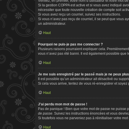
Vérifiez, en premier, votre nom d’utilisateur et votre mot de 
Si la gestion COPPA est active et si vous avez indiqué avo
nécessiter que toute nouvelle création de compte soit act
Si vous avez reçu un courriel, suivez ses instructions.
Si vous n’avez pas reçu de courriel, il se peut que vous aye
un administrateur.
Haut
Pourquoi ne puis-je pas me connecter ?
Plusieurs raisons pourraient expliquer cela. Premièrement, 
vous n’avez pas été banni. Il est également possible que le p
Haut
Je me suis enregistré par le passé mais je ne peux plu
Il est possible qu’un administrateur ait désactivé ou supp
Si cela vous arrive, tentez de vous ré-enregistrer et soyez p
Haut
J’ai perdu mon mot de passe !
Pas de panique ! Bien que votre mot de passe ne puisse pas
de passe
. Suivez les instructions énoncées et vous devri
Si toutefois vous ne parveniez pas à réinitialiser votre mo
Haut