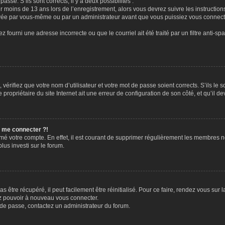
passe. S’ils sont corrects, il y a deux possibilités :
ir moins de 13 ans lors de l’enregistrement, alors vous devrez suivre les instructi
ivée par vous-même ou par un administrateur avant que vous puissiez vous connecter
z fourni une adresse incorrecte ou que le courriel ait été traité par un filtre anti-sp
vérifiez que votre nom d’utilisateur et votre mot de passe soient corrects. S’ils le 
ropriétaire du site Internet ait une erreur de configuration de son côté, et qu’il dev
s me connecter ?!
rimé votre compte. En effet, il est courant de supprimer régulièrement les membres n
lus investi sur le forum.
 être récupéré, il peut facilement être réinitialisé. Pour ce faire, rendez vous sur
ez pouvoir à nouveau vous connecter.
t de passe, contactez un administrateur du forum.