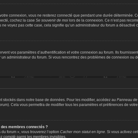
 votre connexion, vous ne resterez connecté que pendant une durée déterminée. Ce
nnecté, cochez la case
Se souvenir de moi
lors de la connexion. Ce n’est pas recomm
us ne voyez pas cette case, cela signifie qu’un administrateur du forum a désactivé ce
ent vos paramètres d’authentification et votre connexion au forum. Ils fournissent 
par un administrateur du forum. Si vous rencontrez des problèmes de connexion ou 
nt stockés dans notre base de données. Pour les modifier, accédez au
Panneau de l
forum). Cela vous permettra de modifier tous les paramètres et préférences de votr
e des membres connectés ?
s du forum », vous trouverez l’option
Cacher mon statut en ligne
. Si vous activez ce
ez compté parmi les membres invisibles.