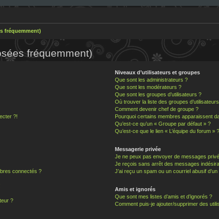
es fréquemment)
posées fréquemment)
Niveaux d’utilisateurs et groupes
Que sont les administrateurs ?
Que sont les modérateurs ?
Que sont les groupes d’utilisateurs ?
Où trouver la liste des groupes d’utilisateur
Comment devenir chef de groupe ?
ecter ?!
Pourquoi certains membres apparaissent dan
Qu’est-ce qu’un « Groupe par défaut » ?
Qu’est-ce que le lien « L’équipe du forum » 
Messagerie privée
Je ne peux pas envoyer de messages privé
Je reçois sans arrêt des messages indésira
bres connectés ?
J’ai reçu un spam ou un courriel abusif d’u
!
Amis et ignorés
Que sont mes listes d’amis et d’ignorés ?
teur ?
Comment puis-je ajouter/supprimer des utilis