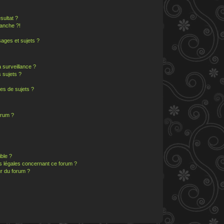
sultat ?
anche ?!
ages et sujets ?
a surveillance ?
 sujets ?
es de sujets ?
orum ?
ible ?
ns légales concernant ce forum ?
r du forum ?