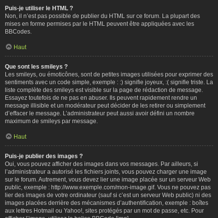
Puis-je utiliser le HTML ?
Non, il n’est pas possible de publier du HTML sur ce forum. La plupart des
mises en forme permises par le HTML peuvent être appliquées avec les
BBCodes.
Haut
Que sont les smileys ?
Les smileys, ou émoticônes, sont de petites images utilisées pour exprimer des
sentiments avec un code simple, exemple : :) signifie joyeux, :( signifie triste. La
liste complète des smileys est visible sur la page de rédaction de message.
Essayez toutefois de ne pas en abuser. Ils peuvent rapidement rendre un
message illisible et un modérateur peut décider de les retirer ou simplement
d’effacer le message. L’administrateur peut aussi avoir défini un nombre
maximum de smileys par message.
Haut
Puis-je publier des images ?
Oui, vous pouvez afficher des images dans vos messages. Par ailleurs, si
l’administrateur a autorisé les fichiers joints, vous pouvez charger une image
sur le forum. Autrement, vous devez lier une image placée sur un serveur Web
public, exemple : http://www.exemple.com/mon-image.gif. Vous ne pouvez pas
lier des images de votre ordinateur (sauf si c’est un serveur Web public) ni des
images placées derrière des mécanismes d’authentification, exemple : boîtes
aux lettres Hotmail ou Yahoo!, sites protégés par un mot de passe, etc. Pour