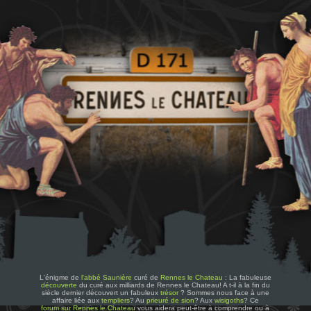
L'énigme de
l'abbé Saunière
curé de
Rennes le Chateau
: La fabuleuse
découverte
du curé aux milliards de Rennes le Chateau! A t-il à la fin du
siècle dernier découvert un fabuleux
trésor
? Sommes nous face à une
affaire liée aux
templiers
? Au
prieuré de sion
? Aux
wisigoths
? Ce
forum sur Rennes le Chateau
vous aidera peut-être à comprendre ou à